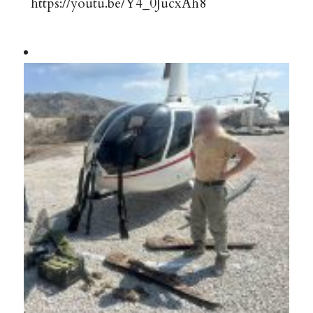
https://youtu.be/Y4_0JucxAh8