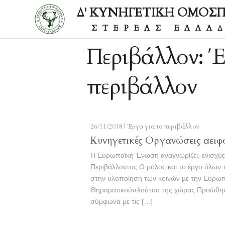
Δ' ΚΥΝΗΓΕΤΙΚΗ ΟΜΟΣ
ΣΤΕΡΕΑΣ ΕΛΛΑ
Περιβάλλον: Έ
περιβάλλον
26/11/2018 |
Έργα για το περιβάλλον
Κυνηγετικές Οργανώσεις αειφό
Η Ευρωπαϊκή Ένωση αναγνωρίζει, ενισχύει
Περιβάλλοντος Ο ρόλος και το έργο όλω
στην υλοποίηση των κοινών µε την Ευρω
Θηραµατικούπλούτου της χώρας Προώθησ
σύµφωνα µε τις […]