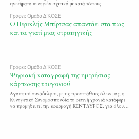
ερωτήματα κυνηγών σχετικά με κατά τόπους
απαγορεύσεις κυνηγίου, λόγω επικράτησης δυσμενών
καιρικών συνθηκών, ενημερώνουμε τους κυνηγούς
Γράφει: Ομάδα Δ'ΚΟΣΕ
σχετικά με τις νομικές προβλέψεις επί του θέματος: Στο
Ο Περικλής Μπίρτσας απαντάει στα πως
άρθρο 258 του δασικού κώδικα (νδ 86/1969, ν. 177/ 1975),
και τα γιατί μιας στρατηγικής
που έχει ισχύ για τα […]
Γράφει: Ομάδα Δ'ΚΟΣΕ
Ψηφιακή καταγραφή της ημερήσιας
κάρπωσης τρυγονιού
Αγαπητοί συνάδελφοι, με τις προσπάθειες όλων μας, η
Κυνηγετική Συνομοσπονδία τη φετινή χρονιά κατάφερε
να προμηθευτεί την εφαρμογή ΚΕΝΤΑΥΡΟΣ, για όλους
τους Κυνηγούς της Ελλάδας! Οι Κυνηγετικοί Σύλλογοι θα
πρέπει να μοιράσουν δωρεάν στους κυνηγούς μέλη τους
τους μοναδικούς κωδικούς εισόδου στην εφαρμογή κατά
την έκδοση των αδειών θήρας. Προσοχή: από φέτος και
σύμφωνα με […]