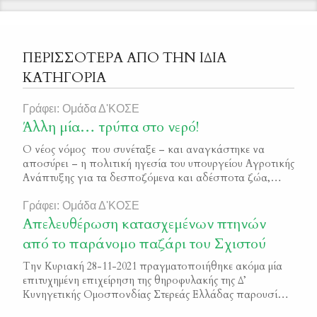
ΠΕΡΙΣΣΟΤΕΡΑ ΑΠΟ ΤΗΝ ΙΔΙΑ
ΚΑΤΗΓΟΡΙΑ
Γράφει: Ομάδα Δ'ΚΟΣΕ
Άλλη μία… τρύπα στο νερό!
Ο νέος νόμος που συνέταξε – και αναγκάστηκε να
αποσύρει – η πολιτική ηγεσία του υπουργείου Αγροτικής
Ανάπτυξης για τα δεσποζόμενα και αδέσποτα ζώα,
έμοιαζε να αφορά έναν άλλο… μακρινό πλανήτη! Το
αρχικό νομοσχέδιο αποτελούσε μία κόλαση ανεδαφικών
Γράφει: Ομάδα Δ'ΚΟΣΕ
περιορισμών, τιμωριών, ποινικών διώξεων και
Απελευθέρωση κατασχεμένων πτηνών
βαρύτατων χρηματικών προστίμων για τους εκατοντάδες
από το παράνομο παζάρι του Σχιστού
χιλιάδες κυνηγούς, ή όποιους άλλους πολίτες […]
Την Κυριακή 28-11-2021 πραγματοποιήθηκε ακόμα μία
επιτυχημένη επιχείρηση της θηροφυλακής της Δ’
Κυνηγετικής Ομοσπονδίας Στερεάς Ελλάδας παρουσία
δασικών υπαλλήλων και της Ελληνικής Αστυνομίας στο