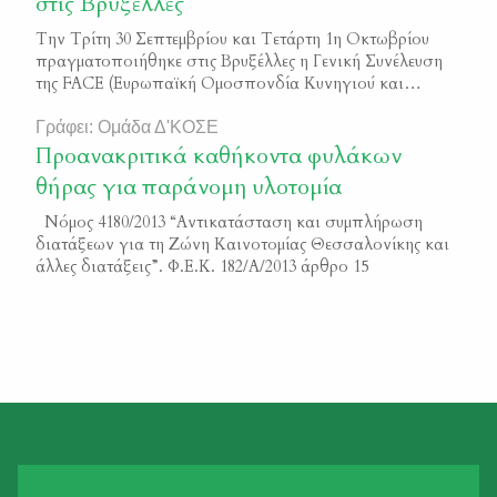
στις Βρυξέλλες
Την Τρίτη 30 Σεπτεμβρίου και Τετάρτη 1η Οκτωβρίου
πραγματοποιήθηκε στις Βρυξέλλες η Γενική Συνέλευση
της FACE (Ευρωπαϊκή Ομοσπονδία Κυνηγιού και
Διατήρησης) με τη συμμετοχή αντιπροσώπων από 37
χώρες. Την Ελλάδα εκπροσώπησαν ο Πρόεδρος της
Γράφει: Ομάδα Δ'ΚΟΣΕ
Κυνηγετικής Συνομοσπονδίας Ελλάδος κ. Γιώργος
Προανακριτικά καθήκοντα φυλάκων
Αραμπατζής και το μέλος του Δ.Σ. κ. Νίκος Σταθόπουλος.
θήρας για παράνομη υλοτομία
Θέματα Συζήτησης Εκτός από τον απολογισμό,
οικονομικό […]
Νόμος 4180/2013 “Aντικατάσταση και συμπλήρωση
διατάξεων για τη Ζώνη Καινοτομίας Θεσσαλονίκης και
άλλες διατάξεις”. Φ.Ε.Κ. 182/Α/2013 άρθρο 15