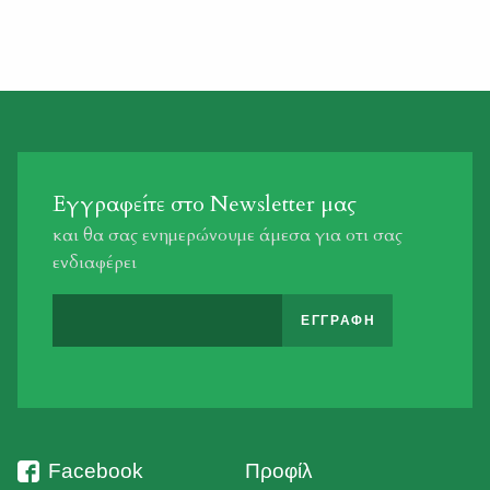
αναφορές των θηροφυλάκων της που περιπολούν σε
περιοχές της Αττικής και της Βοιωτίας, η Κυνηγετική
Ομοσπονδία Στερεάς Ελλάδας είναι σε θέση να γνωρίζει
ότι πληθαίνουν ολοένα […]
Εγγραφείτε στο Newsletter μας
και θα σας ενημερώνουμε άμεσα για οτι σας
ενδιαφέρει
Facebook
Προφίλ