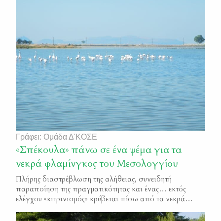
βελτιώσεις, μέχρι την ολοκλήρωση της διαβούλευσης που
έχει ήδη αρχίσει. Στο διάστημα των τριών χρόνων που
μεσολάβησε από τότε που ψηφίστηκε ο νόμος, […]
Γράφει: Ομάδα Δ'ΚΟΣΕ
«Σπέκουλα» πάνω σε ένα ψέμα για τα
νεκρά φλαμίνγκος του Μεσολογγίου
Πλήρης διαστρέβλωση της αλήθειας, συνειδητή
παραποίηση της πραγματικότητας και ένας… εκτός
ελέγχου «κιτρινισμός» κρύβεται πίσω από τα νεκρά
φλαμίνγκος στις Αλυκές του Μεσολογγίου, που έγινε
προσπάθεια να παρουσιασθούν ως δήθεν