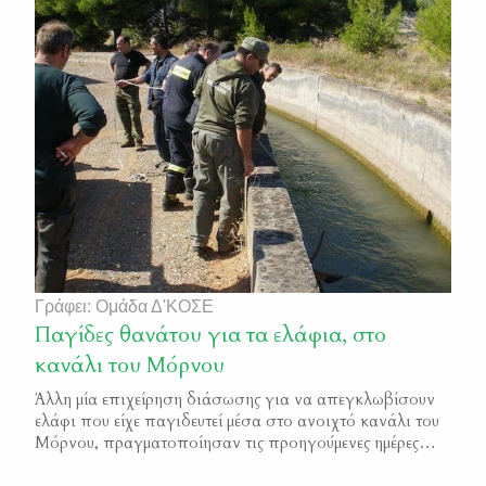
πυροβολημένα από λαθροθήρες. Όλες οι κτηνιατρικές
αυτοψίες που έγιναν, τόσο στις περισυλλεγμένες σορούς
των δύο νεκρών πουλιών, όσο και στο τραυματισμένο
που νοσηλεύεται στο κέντρο […]
Γράφει: Ομάδα Δ'ΚΟΣΕ
Παγίδες θανάτου για τα ελάφια, στο
κανάλι του Μόρνου
Άλλη μία επιχείρηση διάσωσης για να απεγκλωβίσουν
ελάφι που είχε παγιδευτεί μέσα στο ανοιχτό κανάλι του
Μόρνου, πραγματοποίησαν τις προηγούμενες ημέρες
εθελοντές κυνηγοί και θηροφύλακες της Δ΄ΚΟΣΕ. Από τις