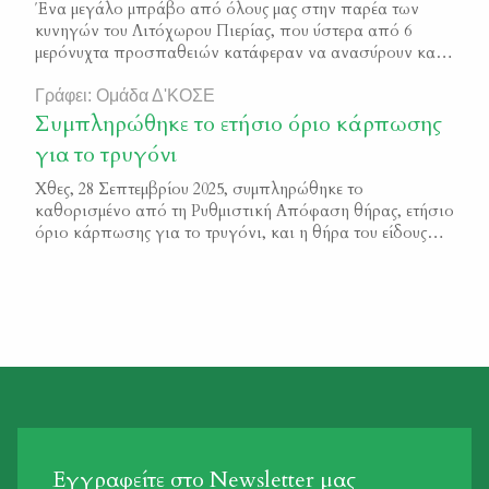
Ένα μεγάλο μπράβο από όλους μας στην παρέα των
κυνηγών του Λιτόχωρου Πιερίας, που ύστερα από 6
μερόνυχτα προσπαθειών κατάφεραν να ανασύρουν και
να διασώσουν την Κιάρα μέσα από το βάραθρο που είχε
πέσει. Ένα μπράβο σε όλους τους δικούς μας
Γράφει: Ομάδα Δ'ΚΟΣΕ
ανθρώπους, που για μία εβδομάδα, σχεδόν, έμειναν
Συμπληρώθηκε το ετήσιο όριο κάρπωσης
μέσα στο δάσος, αρνήθηκαν να εγκαταλείψουν την […]
για το τρυγόνι
Χθες, 28 Σεπτεμβρίου 2025, συμπληρώθηκε το
καθορισμένο από τη Ρυθμιστική Απόφαση θήρας, ετήσιο
όριο κάρπωσης για το τρυγόνι, και η θήρα του είδους
έπαυσε αυτομάτως σε όλη την επικράτεια. Η κοινότητα
των Ελλήνων κυνηγών και οι Οργανώσεις τους
απέδειξαν, για μία ακόμα φορά έναντι των Αρχών της
χώρας και της Ευρωπαϊκής Ένωσης, ότι, και ξέρουν […]
Εγγραφείτε στο Newsletter μας