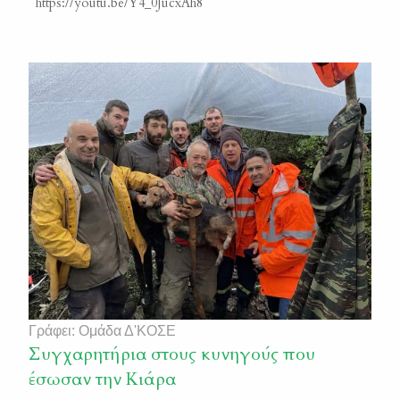
https://youtu.be/Y4_0JucxAh8
Γράφει: Ομάδα Δ'ΚΟΣΕ
Συγχαρητήρια στους κυνηγούς που
έσωσαν την Κιάρα