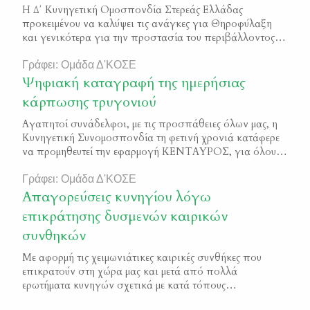
Η Δ΄ Κυνηγετική Ομοσπονδία Στερεάς Ελλάδας
προκειμένου να καλύψει τις ανάγκες για Θηροφύλαξη
και γενικότερα για την προστασία του περιβάλλοντος
θα προχωρήσει στην πρόσληψη δύο (2) νέων ιδιωτικών
φυλάκων θήρας. Οι θέσεις εργασίας αφορούν τον
Γράφει: Ομάδα Δ'ΚΟΣΕ
Κυνηγετικό Σύλλογο Ιτέας και Κυνηγετικό Σύλλογο
Ψηφιακή καταγραφή της ημερήσιας
Λιβαδειάς. Οι υποψήφιοι έχουν δικαίωμα υποβολής
κάρπωσης τρυγονιού
αίτησης μόνο για μία από τις παραπάνω θέσεις. […]
Αγαπητοί συνάδελφοι, με τις προσπάθειες όλων μας, η
Κυνηγετική Συνομοσπονδία τη φετινή χρονιά κατάφερε
να προμηθευτεί την εφαρμογή ΚΕΝΤΑΥΡΟΣ, για όλους
τους Κυνηγούς της Ελλάδας! Οι Κυνηγετικοί Σύλλογοι θα
πρέπει να μοιράσουν δωρεάν στους κυνηγούς μέλη τους
Γράφει: Ομάδα Δ'ΚΟΣΕ
τους μοναδικούς κωδικούς εισόδου στην εφαρμογή κατά
Απαγορεύσεις κυνηγίου λόγω
την έκδοση των αδειών θήρας. Προσοχή: από φέτος και
επικράτησης δυσμενών καιρικών
σύμφωνα με […]
συνθηκών
Με αφορμή τις χειμωνιάτικες καιρικές συνθήκες που
επικρατούν στη χώρα μας και μετά από πολλά
ερωτήματα κυνηγών σχετικά με κατά τόπους
απαγορεύσεις κυνηγίου, λόγω επικράτησης δυσμενών