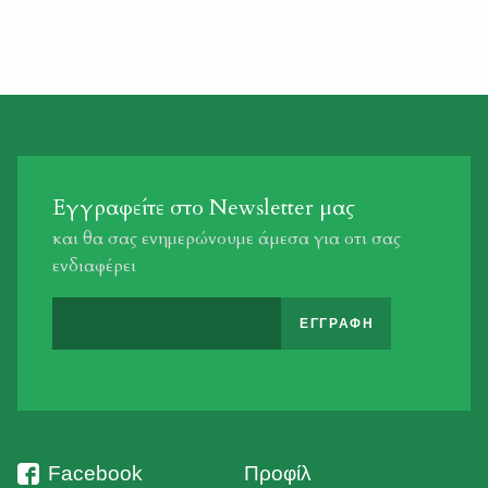
καιρικών συνθηκών, ενημερώνουμε τους κυνηγούς
σχετικά με τις νομικές προβλέψεις επί του θέματος: Στο
άρθρο 258 του δασικού κώδικα (νδ 86/1969, ν. 177/ 1975),
που έχει ισχύ για τα […]
Εγγραφείτε στο Newsletter μας
και θα σας ενημερώνουμε άμεσα για οτι σας
ενδιαφέρει
Facebook
Προφίλ