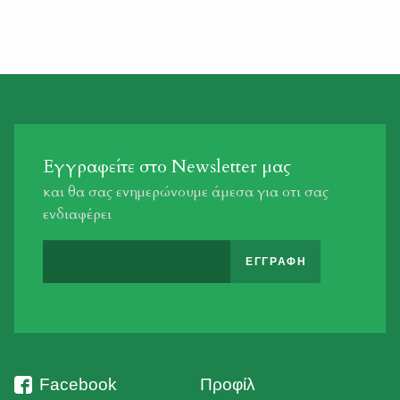
εκτροφεία ή έχουν συλληφθεί σε άλλους φυσικούς
βιότοπους. Σε παγκόσμια κλίμακα η απελευθέρωση
θηραμάτων αποτελεί ουσιώδες μέτρο, για τη διατήρηση
των πληθυσμών σε επίπεδα τέτοια ώστε να
ανταποκρίνονται επαρκώς στην κάρπωση, […]
Εγγραφείτε στο Newsletter μας
και θα σας ενημερώνουμε άμεσα για οτι σας
ενδιαφέρει
Facebook
Προφίλ