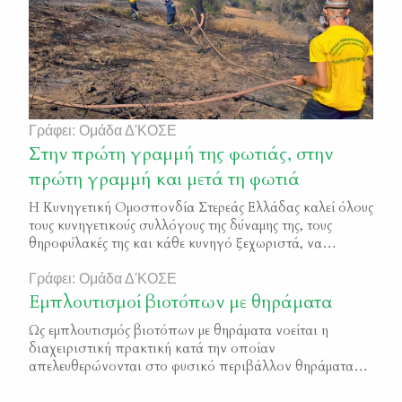
Γράφει: Ομάδα Δ'ΚΟΣΕ
Στην πρώτη γραμμή της φωτιάς, στην
πρώτη γραμμή και μετά τη φωτιά
Η Κυνηγετική Ομοσπονδία Στερεάς Ελλάδας καλεί όλους
τους κυνηγετικούς συλλόγους της δύναμης της, τους
θηροφύλακές της και κάθε κυνηγό ξεχωριστά, να
συνεχίσουν να συνδράμουν με όλους τους τρόπους στην
προσπάθεια για την αντιμετώπιση των δασικών
Γράφει: Ομάδα Δ'ΚΟΣΕ
πυρκαγιών που «τρώνε» την Αττική. Επίσης, θέλει να
Εμπλουτισμοί βιοτόπων με θηράματα
συγχαρεί και να εκφράσει την ευγνωμοσύνη της προς
Ως εμπλουτισμός βιοτόπων με θηράματα νοείται η
όλους εκείνους τους εθελοντές […]
διαχειριστική πρακτική κατά την οποίαν
απελευθερώνονται στο φυσικό περιβάλλον θηράματα
(πουλιά ή θηλαστικά) που έχουν αναπαραχθεί σε