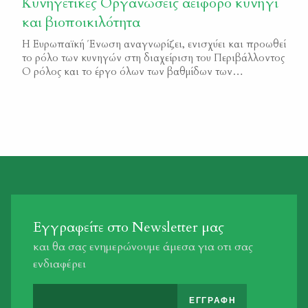
Κυνηγετικές Οργανώσεις αειφόρο κυνήγι
και βιοποικιλότητα
Η Ευρωπαϊκή Ένωση αναγνωρίζει, ενισχύει και προωθεί
το ρόλο των κυνηγών στη διαχείριση του Περιβάλλοντος
Ο ρόλος και το έργο όλων των βαθµίδων των
Κυνηγετικών Οργανώσεων στοχεύουν στην υλοποίηση
των κοινών µε την Ευρωπαϊκή Ένωση στόχων τους:
Προστασία και Ανάπτυξη του Θηραµατικούπλούτου της
χώρας Προώθηση Αειφόρου κυνηγιού στην Ελλάδα και
στην Ευρώπη σύµφωνα µε τις […]
Εγγραφείτε στο Newsletter μας
και θα σας ενημερώνουμε άμεσα για οτι σας
ενδιαφέρει