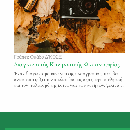
Γράφει: Ομάδα Δ'ΚΟΣΕ
Διαγωνισμός Κυνηγετικής Φωτογραφίας
Έναν διαγωνισμό κυνηγετικής φωτογραφίας, που θα
αντικατοπτρίζει την κουλτούρα, τις αξίες, την αισθητική
και τον πολιτισμό της κοινωνίας των κυνηγών, ξεκινάει
από σήμερα 31-10-2019, η Δ΄Κ.Ο.Σ.Ε. Επί τη ευκαιρία
έναρξης του διαγωνισμού που πραγματοποιείται υπό
την αιγίδα και την ευθύνη της, η Δ΄Κ.Ο.Σ.Ε. είναι
υποχρεωμένη να τονίσει τόσο προς τους συμμετέχοντες,
όσο και προς όλους […]