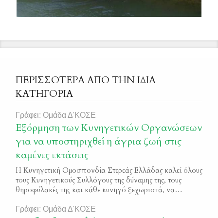
ΠΕΡΙΣΣΟΤΕΡΑ ΑΠΟ ΤΗΝ ΙΔΙΑ
ΚΑΤΗΓΟΡΙΑ
Γράφει: Ομάδα Δ'ΚΟΣΕ
Εξόρμηση των Κυνηγετικών Οργανώσεων
για να υποστηριχθεί η άγρια ζωή στις
καμένες εκτάσεις
Η Κυνηγετική Ομοσπονδία Στερεάς Ελλάδας καλεί όλους
τους Κυνηγετικούς Συλλόγους της δύναμης της, τους
θηροφύλακές της και κάθε κυνηγό ξεχωριστά, να
συνεχίσουν να συνδράμουν με την ίδια ένταση στην
προσπάθεια για την αντιμετώπιση των δασικών
Γράφει: Ομάδα Δ'ΚΟΣΕ