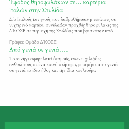
πυρκαγιών, εκφράζει την ευγνωμοσύνη της προς όλους
Έφοδος θηροφυλάκων σε… καρτέρια
εκείνους τους εθελοντές – κυνηγούς που συσπειρώθηκαν
Ιταλών στην Στυλίδα
γύρω από την κοινή προσπάθεια να […]
Δύο Ιταλούς κυνηγούς που λαθροθήρευαν μπεκάτσες σε
νυχτερινό καρτέρι, συνέλαβαν προχθές θηροφύλακες της
Δ΄ΚΟΣΕ σε περιοχή της Στυλίδας που βρισκόταν υπό
ολοκληρωτική χιονοκάλυψη. Οι δύο αλλοδαποί
παραβάτες ήταν μέρος ενός ευρύτερου γκρουπ 10 περίπου
Γράφει: Ομάδα Δ'ΚΟΣΕ
ατόμων από την γειτονική χώρα, που αργά το απόγευμα
Από γενιά σε γενιά…..
άρχισαν να κινούνται σε «σεσημασμένες» τοποθεσίες της
Το κυνήγι σφυρηλατεί δεσμούς, ενώνει χιλιάδες
περιοχής, ιδανικές για το απογευματινό […]
ανθρώπους σε ένα κοινό σκίρτημα, μεταφέρει από γενιά
σε γενιά το ίδιο ήθος και την ίδια κουλτούρα