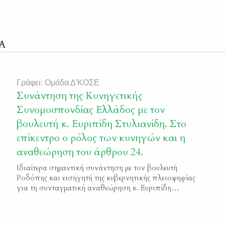
Α
Γράφει: Ομάδα Δ'ΚΟΣΕ
Συνάντηση της Κυνηγετικής
Συνομοσπονδίας Ελλάδος με τον
βουλευτή κ. Ευριπίδη Στυλιανίδη. Στο
επίκεντρο ο ρόλος των κυνηγών και η
αναθεώρηση του άρθρου 24.
Ιδιαίτερα σημαντική συνάντηση με τον βουλευτή
Ροδόπης και εισηγητή της κυβερνητικής πλειοψηφίας
για τη συνταγματική αναθεώρηση κ. Ευριπίδη
Στυλιανίδη πραγματοποίησαν ο Πρόεδρος της
Κυνηγετικής Συνομοσπονδίας Ελλάδος, κ. Γιώργος
Αραμπατζής, και ο Πρόεδρος της Κυνηγετικής