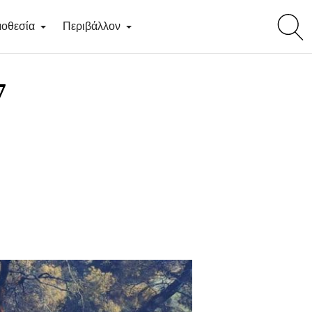
toggl
οθεσία
Περιβάλλον
searc
7