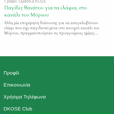
Γράφει: Ομάδα Δ'ΚΟΣΕ
Παγίδες θανάτου για τα ελάφια, στο
κανάλι του Μόρνου
Άλλη μία επιχείρηση διάσωσης για να απεγκλωβίσουν
ελάφι που είχε παγιδευτεί μέσα στο ανοιχτό κανάλι του
Μόρνου, πραγματοποίησαν τις προηγούμενες ημέρες
εθελοντές κυνηγοί και θηροφύλακες της Δ΄ΚΟΣΕ. Από τις
αναφορές των θηροφυλάκων της που περιπολούν σε
περιοχές της Αττικής και της Βοιωτίας, η Κυνηγετική
Ομοσπονδία Στερεάς Ελλάδας είναι σε θέση να
γνωρίζει ότι πληθαίνουν ολοένα […]
Προφίλ
Επικοινωνία
Χρήσιμα Τηλέφωνα
DKOSE Club