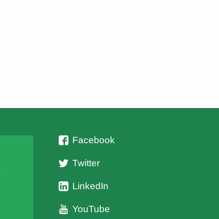
Ομοσπονδίας Στερεάς Ελλάδος, κ. Νίκος Σταθόπουλος,
με επίκεντρο τον θεσμικό ρόλο των Κυνηγετικών
Οργανώσεων και τη συμμετοχή τους στον διάλογο για
[…]
Facebook
Twitter
ι
LinkedIn
YouTube