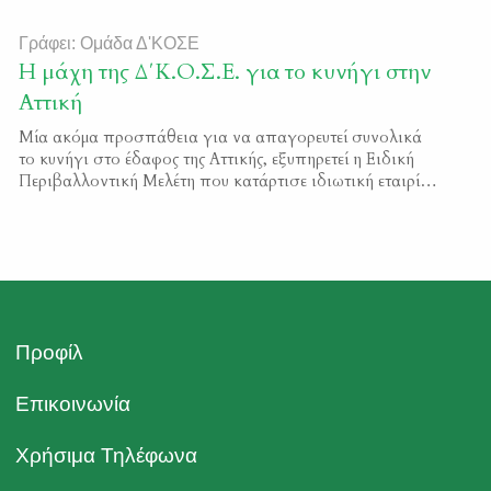
Γράφει: Ομάδα Δ'ΚΟΣΕ
Η μάχη της Δ΄Κ.Ο.Σ.Ε. για το κυνήγι στην
Αττική
Μία ακόμα προσπάθεια για να απαγορευτεί συνολικά
το κυνήγι στο έδαφος της Αττικής, εξυπηρετεί η Ειδική
Περιβαλλοντική Μελέτη που κατάρτισε ιδιωτική εταιρία,
για τις προστατευόμενες περιοχές στην Περιφερειακή
Ενότητα Αττικής. Αναπτύσσοντας μία προκλητική
μονομέρεια που ελάχιστα έχει να κάνει με την επιστήμη,
η «ανάδοχος» εταιρία προτείνει τεράστιες εδαφικές
απαγορεύσεις κυνηγίου στη Λαυρεωτική και στα Κύθηρα
[…]
Προφίλ
Επικοινωνία
Χρήσιμα Τηλέφωνα