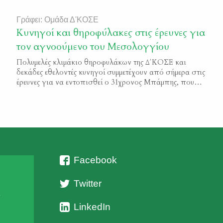
Γράφει: Ομάδα Δ'ΚΟΣΕ
Κυνηγοί και θηροφύλακες στις έρευνες για
τον αγνοούμενο του Μεσολογγίου
Πολυμελές κλιμάκιο θηροφυλάκων της Δ΄ΚΟΣΕ και
δεκάδες εθελοντές κυνηγοί συμμετέχουν από σήμερα στις
έρευνες για να εντοπισθεί ο 31χρονος Μπάμπης, που
για πάνω από μία εβδομάδα αγνοείται στο Μεσολόγγι.
Οι ομάδες θηροφυλάκων και κυνηγών χτένισαν σήμερα
περιοχές του κάμπου στο Ευηνοχώρι, καθώς εκεί
εντοπίστηκε για τελευταία φορά το στίγμα του
αγνοούμενου. Η συμμετοχή τους στις […]
Facebook
Twitter
ι
LinkedIn