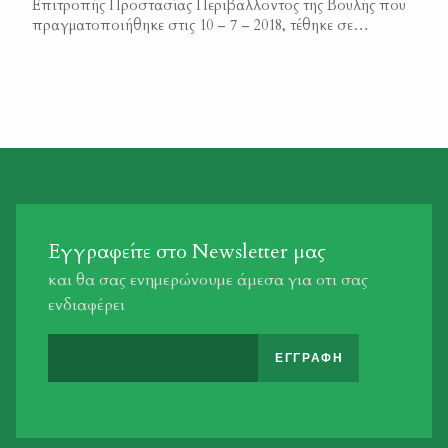
Επιτροπής Προστασίας Περιβάλλοντος της Βουλής που
πραγματοποιήθηκε στις 10 – 7 – 2018, τέθηκε σε
διαβούλευση το 1ο Σχέδιο Αναφοράς της Ομάδας
Εργασίας του Υπουργείου Περιβάλλοντος και Ενέργειας
(Υ.Π.Εν) για την Εθνική Στρατηγική για τα Δάση. Μέσα
από την κοινοβουλευτική διαδικασία τέθηκαν στο
πλαίσιο του διαλόγου, οι γενικοί στόχοι […]
Εγγραφείτε στο Newsletter μας
και θα σας ενημερώνουμε άμεσα για οτι σας
ενδιαφέρει