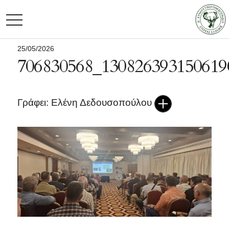
TOGGLE NAVIGATION
25/05/2026
706830568_130826393150619
Γράφει: Ελένη Δεδουσοπούλου