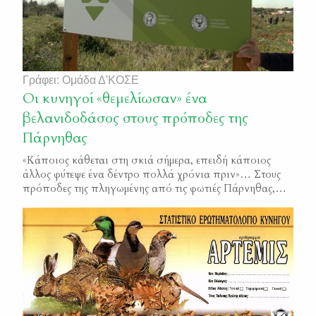
Γράφει: Ομάδα Δ'ΚΟΣΕ
Οι κυνηγοί «θεμελίωσαν» ένα
βελανιδοδάσος στους πρόποδες της
Πάρνηθας
«Κάποιος κάθεται στη σκιά σήμερα, επειδή κάποιος
άλλος φύτεψε ένα δέντρο πολλά χρόνια πριν»… Στους
πρόποδες της πληγωμένης από τις φωτιές Πάρνηθας,
εκατοντάδες κυνηγοί της Αττικής ανταποκρίθηκαν στο
κάλεσμα της Κυνηγετικής Συνομοσπονδίας Ελλάδας και
της Δ΄ Κυνηγετικής Ομοσπονδίας Στερεάς Ελλάδας και
προσήλθαν χθες στην περιοχή της Βαρυμπόμπης, για να
φυτέψουν τα «θεμέλια» ενός νέου δάσους […]