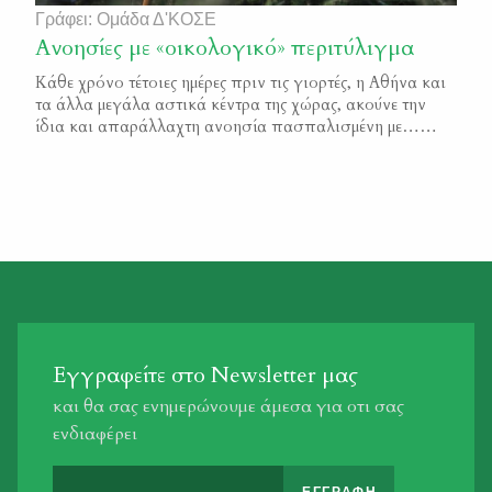
Γράφει: Ομάδα Δ'ΚΟΣΕ
Ανοησίες με «οικολογικό» περιτύλιγμα
Κάθε χρόνο τέτοιες ημέρες πριν τις γιορτές, η Αθήνα και
τα άλλα μεγάλα αστικά κέντρα της χώρας, ακούνε την
ίδια και απαράλλαχτη ανοησία πασπαλισμένη με…
«οικολογικό» περιτύλιγμα. Με τον ερχομό του Δεκέμβρη
αρχίζουν οι κραυγές για τα έλατα των Χριστουγέννων
που κόβονται, μαζί με συστάσεις για αντικατάστασή
τους από τα πλαστικά δέντρα των σουπερ μάρκετ. […]
Εγγραφείτε στο Newsletter μας
και θα σας ενημερώνουμε άμεσα για οτι σας
ενδιαφέρει