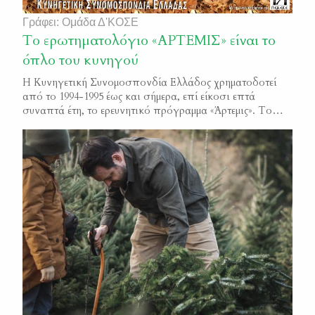
Γράφει: Ομάδα Δ'ΚΟΣΕ
Το ερωτηματολόγιο «ΑΡΤΕΜΙΣ» είναι το
όπλο του κυνηγού
Η Κυνηγετική Συνομοσπονδία Ελλάδος χρηματοδοτεί
από το 1994-1995 έως και σήμερα, επί είκοσι επτά
συναπτά έτη, το ερευνητικό πρόγραμμα «Άρτεμις». Το
«Άρτεμις» είναι η διαρκής παρακολούθηση και μελέτη των
θηραματικών πληθυσμών της χώρας, μέσω της
συστηματικής καταγραφής της κυνηγετικής κάρπωσης. Η
συλλογή των απαραίτητων στοιχείων για την εκπόνηση
της μελέτης, ακολουθεί την πιο ενδεδειγμένη διεθνώς […]