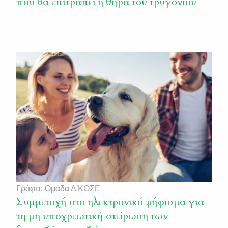
που θα επιτραπεί η θήρα του τρυγονιού
διαγωνισμό μαζί με τα απαιτούμενα δικαιολογητικά,
[…]
Γράφει: Ομάδα Δ'ΚΟΣΕ
Συμμετοχή στο ηλεκτρονικό ψήφισμα για
τη μη υποχρεωτική στείρωση των