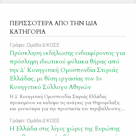
ΠΕΡΙΣΣΟΤΕΡΑ ΑΠΟ ΤΗΝ ΙΔΙΑ
ΚΑΤΗΓΟΡΙΑ
Γράφει: Ομάδα Δ'ΚΟΣΕ
Πρόσκληση εκδήλωσης ενδιαφέροντος για
πρόσληψη ιδιωτικού φύλακα θήρας από
την Δ΄ Κυνηγετική Ομοσπονδία Στερεάς
Ελλάδας, με θέση εργασίας τον 1ο
Κυνηγετικό Σύλλογο Αθηνών
Η Δ΄ Κυνηγετική Ομοσπονδία Στερεάς Ελλάδας
προκειμένου να καλύψει τις ανάγκες για Θηροφύλαξη
και γενικότερα για την προστασία του περιβάλλοντος
θα προχωρήσει στην πρόσληψη ενός (1) νέου ιδιωτικού
φύλακα θήρας. Η θέση εργασίας αφορά τον 1ο
Γράφει: Ομάδα Δ'ΚΟΣΕ
Κυνηγετικό Σύλλογο Αθηνών. Οι υποψήφιοι μπορούν
Η Ελλάδα στις λίγες χώρες της Ευρώπης
να υποβάλουν τις αιτήσεις συμμετοχής τους στο