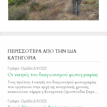
ΠΕΡΙΣΣΟΤΕΡΑ ΑΠΟ ΤΗΝ ΙΔΙΑ
ΚΑΤΗΓΟΡΙΑ
Γράφει: Ομάδα Δ'ΚΟΣΕ
Οι νικητές του διαγωνισμού φωτογραφίας
Τους πρώτους 4 νικητές του διαγωνισμού φωτογραφίας
που οργάνωσε στην αρχή της κυνηγετικής χρονιάς,
ανακοινώνει σήμερα η Κυνηγετική Ομοσπονδία Στερεάς
Ελλάδας. Για την Δ΄ Κ.Ο.Σ.Ε. αποτέλεσε μία ευχάριστη
έκπληξη τόσο η ανταπόκριση που υπήρξε σε αυτήν την
Γράφει: Ομάδα Δ'ΚΟΣΕ
πρώτη της προσπάθεια, όσο και το επίπεδο