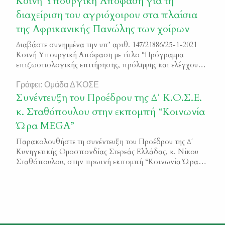
Κοινή Υπουργική Απόφαση για τη
καλαισθησίας των κυνηγών που έλαβαν μέρος στον
διαχείριση του αγριόχοιρου στα πλαίσια
διαγωνισμό. Όλοι, σχεδόν, οι […]
της Αφρικανικής Πανώλης των χοίρων
Διαβάστε συνημμένα την υπ’ αριθ. 147/21886/25-1-2021
Κοινή Υπουργική Απόφαση με τίτλο “Πρόγραμμα
επιζωοτιολογικής επιτήρησης, πρόληψης και ελέγχου
της Αφρικανικής Πανώλους των Χοίρων στους
αγριόχοιρους – Καθορισμός πλαισίου συνεργασίας
Γράφει: Ομάδα Δ'ΚΟΣΕ
αρμόδιων αρχών και φορέων για τη διαχείριση του
Συνέντευξη του Προέδρου της Δ΄ Κ.Ο.Σ.Ε.
πληθυσμού των αγριόχοιρων, την ενίσχυση της
κ. Σταθόπουλου στην εκπομπή “Κοινωνία
επιτήρησης της Αφρικανικής Πανώλους των χοίρων σε
Ώρα MEGA”
αγριόχοιρους και τη διαχείριση εστιών της […]
Παρακολουθήστε τη συνέντευξη του Προέδρου της Δ΄
Κυνηγετικής Ομοσπονδίας Στερεάς Ελλάδας, κ. Νίκου
Σταθόπουλου, στην πρωινή εκπομπή “Κοινωνία Ώρα
MEGA”, που πραγματοποιήθηκε στις 24 Νοεμβρίου 2020