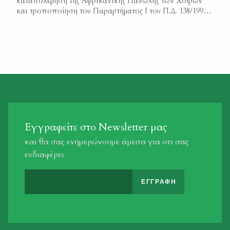
καταπολέμηση της Αφρικανικής Πανώλης των Χοίρων
και τροποποίηση του Παραρτήματος Ι του Π.Δ. 138/1995
(Α 88) σε συμμόρφωση προς την Οδηγία 2002/60 ΕΚ του
Συμβουλίου” Φ.Ε.Κ. 56/Α/2005
Εγγραφείτε στο Newsletter μας
και θα σας ενημερώνουμε άμεσα για οτι σας
ενδιαφέρει