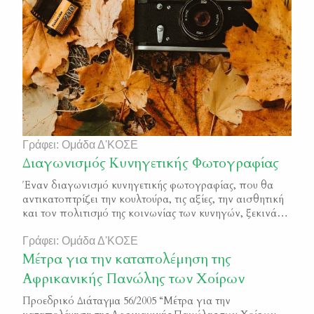
Γράφει: Ομάδα Δ'ΚΟΣΕ
Διαγωνισμός Κυνηγετικής Φωτογραφίας
Έναν διαγωνισμό κυνηγετικής φωτογραφίας, που θα
αντικατοπτρίζει την κουλτούρα, τις αξίες, την αισθητική
και τον πολιτισμό της κοινωνίας των κυνηγών, ξεκινάει
από σήμερα 31-10-2019, η Δ΄Κ.Ο.Σ.Ε. Επί τη ευκαιρία
έναρξης του διαγωνισμού που πραγματοποιείται υπό
Γράφει: Ομάδα Δ'ΚΟΣΕ
την αιγίδα και την ευθύνη της, η Δ΄Κ.Ο.Σ.Ε. είναι
Μέτρα για την καταπολέμηση της
υποχρεωμένη να τονίσει τόσο προς τους συμμετέχοντες,
Αφρικανικής Πανώλης των Χοίρων
όσο και προς όλους […]
Προεδρικό Διάταγμα 56/2005 “Μέτρα για την