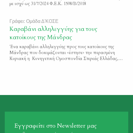
με ισχύ ως 31/7/2024 Φ.Ε.Κ. 1598/Β/2018
Γράφει: Ομάδα Δ'ΚΟΣΕ
Καραβάνι αλληλεγγύης για τους
κατοίκους της Μάνδρας
Ένα καραβάνι αλληλεγγύης προς τους κατοίκους της
Μάνδρας που δοκιμάζονται «έστησε» την περασμένη
Κυριακή η Κυνηγετική Ομοσπονδία Στερεάς Ελλάδας,
μετέχοντας σε μία κοινή προσπάθεια με το τμήμα της
Unesco των βορείων Προαστίων της Αττικής και τον
Σύνδεσμο Προστασίας και Ανάπτυξης του Πεντελικού
όρους (Σ.Π.Α.Π.). Λίγες μόνο ημέρες μετά τις
καταστροφικές πλημμύρες, η Δ΄ΚΟΣΕ απέδειξε και […]
Εγγραφείτε στο Newsletter μας