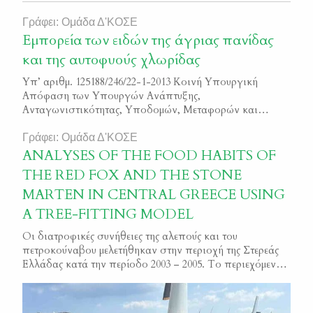
Γράφει: Ομάδα Δ'ΚΟΣΕ
Εμπορεία των ειδών της άγριας πανίδας
και της αυτοφυούς χλωρίδας
Υπ’ αριθμ. 125188/246/22-1-2013 Κοινή Υπουργική
Απόφαση των Υπουργών Ανάπτυξης,
Ανταγωνιστικότητας, Υποδομών, Μεταφορών και
Δικτύων και του Περιβάλλοντος, Ενέργειας & Κλιματικής
Αλλαγής σχετικά με την “Εμπορεία των ειδών της άγριας
Γράφει: Ομάδα Δ'ΚΟΣΕ
πανίδας και της αυτοφυούς χλωρίδας” Φ.Ε.Κ. 285/Β/2013
ANALYSES OF THE FOOD HABITS OF
THE RED FOX AND THE STONE
MARTEN IN CENTRAL GREECE USING
A TREE-FITTING MODEL
Οι διατροφικές συνήθειες της αλεπούς και του
πετροκούναβου μελετήθηκαν στην περιοχή της Στερεάς
Ελλάδας κατά την περίοδο 2003 – 2005. Το περιεχόμενο
των στομαχιών από 219 αλεπούδες και 106
πετροκούναβα χαρακτηρίστηκε βάση της προέλευσής
του, σε έξι διακριτές κατηγορίες (θηλαστικά, πουλιά,