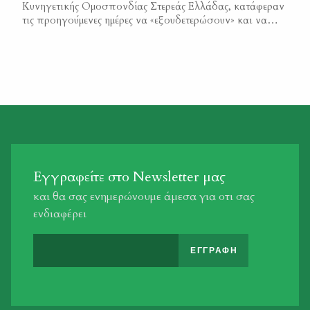
Κυνηγετικής Ομοσπονδίας Στερεάς Ελλάδας, κατάφεραν
τις προηγούμενες ημέρες να «εξουδετερώσουν» και να
σταματήσουν την καταστροφική λαθροθηρία που
γινόταν σε ευαίσθητο νησιωτικό σύμπλεγμα του
Αιγαίου. Ήταν η πρώτη φορά στα χρονικά επιχειρήσεων
κατά της λαθροθηρίας που χρησιμοποιήθηκε ιδιωτικό
ελικόπτερο, το οποίο ναύλωσε ειδικά για την περίσταση
η Κυνηγετική Ομοσπονδία Στερεάς Ελλάδας […]
Εγγραφείτε στο Newsletter μας
και θα σας ενημερώνουμε άμεσα για οτι σας
ενδιαφέρει