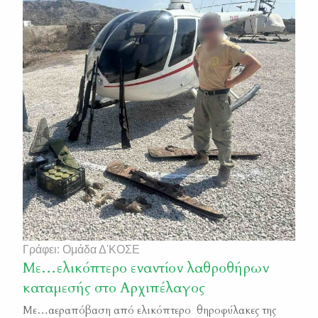
φυτά, αρθρόποδα, ερπετά- αμφίβια και άλλα). Τα
δείγματα συλλέχθηκαν από διάφορες περιοχές όπου
ασκείται […]
Γράφει: Ομάδα Δ'ΚΟΣΕ
Mε…ελικόπτερο εναντίον λαθροθήρων
καταμεσής στο Αρχιπέλαγος
Με…αεραπόβαση από ελικόπτερο θηροφύλακες της