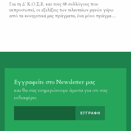
Για τη Δ΄ Κ.Ο.Σ.Ε. και τους 68 συλλόγους που
μεσολάβησε από τότε που ψηφίστηκε ο νόμος, […]
εκπροσωπεί, οι εξελίξεις των τελευταίων μηνών γύρω
από τα κυνηγετικά μας πράγματα, ένα μόνο πράγμα
επιβεβαιώνουν: Ότι η πανδημία αξιοποιήθηκε και
αξιοποιείται από έναν κύκλο κυβερνητικών στελεχών,
που έχουν τη δυνατότητα να επηρεάζουν και τον
Πρωθυπουργό, ώστε να εφαρμοστεί μία ιδεοληπτική και
αντικυνηγετική ατζέντα. Μετά την […]
Εγγραφείτε στο Newsletter μας
και θα σας ενημερώνουμε άμεσα για οτι σας
ενδιαφέρει