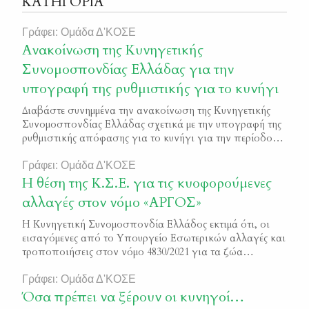
ΚΑΤΗΓΟΡΙΑ
Γράφει: Ομάδα Δ'ΚΟΣΕ
Ανακοίνωση της Κυνηγετικής
Συνομοσπονδίας Ελλάδας για την
υπογραφή της ρυθμιστικής για το κυνήγι
Διαβάστε συνημμένα την ανακοίνωση της Κυνηγετικής
Συνομοσπονδίας Ελλάδας σχετικά με την υπογραφή της
ρυθμιστικής απόφασης για το κυνήγι για την περίοδο
2021-2022 902 26 07 2021 Ανακοίνωση – Υπεγράφη η νέα
Ρυθμιστική για το κυνήγι
Γράφει: Ομάδα Δ'ΚΟΣΕ
Η θέση της Κ.Σ.Ε. για τις κυοφορούμενες
αλλαγές στον νόμο «ΑΡΓΟΣ»
Η Κυνηγετική Συνομοσπονδία Ελλάδος εκτιμά ότι, οι
εισαγόμενες από το Υπουργείο Εσωτερικών αλλαγές και
τροποποιήσεις στον νόμο 4830/2021 για τα ζώα
συντροφιάς, κινούνται σε θετική κατεύθυνση και
δημιουργούν τις προϋποθέσεις για περαιτέρω
Γράφει: Ομάδα Δ'ΚΟΣΕ
βελτιώσεις, μέχρι την ολοκλήρωση της διαβούλευσης που
Όσα πρέπει να ξέρουν οι κυνηγοί…
έχει ήδη αρχίσει. Στο διάστημα των τριών χρόνων που