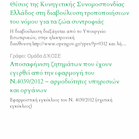
πιο κοντά στη θεραπεία. Πρώτα πρώτα, θα πρέπει να
Θέσεις της Κυνηγετικής Συνομοσπονδίας
διευκρινίσουμε ότι στη […]
Ελλάδος στη διαβούλευση τροποποιήσεων
του νόμου για τα ζώα συντροφιάς
Η διαβούλευση διεξάγεται από το Υπουργείο
Εσωτερικών, στην ηλεκτρονική
διεύθυνση http://www.opengov.gr/ypes/?p=9312 και λήγει
στις 16/09/2024. Μπορούν να συμμετέχουν όλοι οι πολίτες
και φυσικά οι κυνηγοί. ΔΙΑΒΟΥΛΕΥΣΗ – ΝΟΜΟΣ
Γράφει: Ομάδα Δ'ΚΟΣΕ
ΑΡΓΟΣ Η Κυνηγετική Συνομοσπονδία Ελλάδος εκτιμά
Αποσαφήνιση ζητημάτων που έχουν
ότι οι εισαγόμενες από το Υπουργείο Εσωτερικών
εγερθεί από την εφαρμογή του
αλλαγές και τροποποιήσεις στον νόμο 4830/2021 για τα
Ν.4039/2012 – αρμοδιότητες υπηρεσιών
ζώα συντροφιάς, κινούνται σε θετική κατεύθυνση και
δημιουργούν […]
και οργάνων
Εφαρμοστική εγκύκλιος του Ν. 4039/2012 (σχετική
εγκύκλιος)