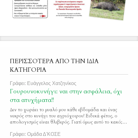
ΠΕΡΙΣΣΟΤΕΡΑ ΑΠΟ ΤΗΝ ΙΔΙΑ
ΚΑΤΗΓΟΡΙΑ
Γράφει: Ευάγγελος Χατζηνίκος
Γουρουνοκυνήγι: ναι στην ασφάλεια, όχι
στα ατυχήματα!!
Δεν το χωράει το μυαλό μου κάθε εβδομάδα και ένας
νεκρός στο κυνήγι του αγριόχοιρου! Ειδικά φέτος, ο
απολογισμός είναι θλιβερός. Γιατί όμως αυτό το κακό;
Θα προσπαθήσω να καταγράψω τις αιτίες, όχι για να
κάνουμε μία ακόμα διαπίστωση, αλλά για να βρεθούμε
Γράφει: Ομάδα Δ'ΚΟΣΕ