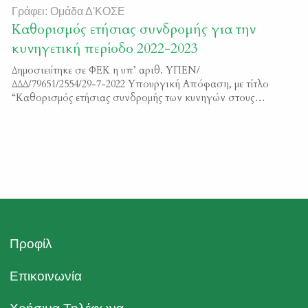
Γράφει: Ομάδα Δ'ΚΟΣΕ
Καθορισμός ετήσιας συνδρομής για την
κυνηγετική περίοδο 2022-2023
Δημοσιεύτηκε σε ΦΕΚ η υπ’ αριθ. ΥΠΕΝ/
ΔΔΔ/79651/2554/29-7-2022 Υπουργική Απόφαση, με τίτλο
“Καθορισμός ετήσιας συνδρομής των κυνηγών στους
αναγνωρισμένους από το Υπουργείο Περιβάλλοντος
και Ενέργειας, Κυνηγετικούς Συλλόγους” Μπορείτε να
διαβάσετε το κείμενο της απόφαση εδώ ΦΕΚ 4130/Β/2022
Προφίλ
Επικοινωνία