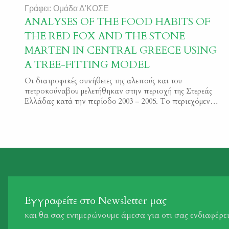
Γράφει: Ομάδα Δ'ΚΟΣΕ
ANALYSES OF THE FOOD HABITS OF
THE RED FOX AND THE STONE
MARTEN IN CENTRAL GREECE USING
A TREE-FITTING MODEL
Οι διατροφικές συνήθειες της αλεπούς και του
πετροκούναβου μελετήθηκαν στην περιοχή της Στερεάς
Ελλάδας κατά την περίοδο 2003 – 2005. Το περιεχόμενο
των στομαχιών από 219 αλεπούδες και 106
πετροκούναβα χαρακτηρίστηκε βάση της προέλευσής
του, σε έξι διακριτές κατηγορίες (θηλαστικά, πουλιά,
φυτά, αρθρόποδα, ερπετά- αμφίβια και άλλα). Τα
δείγματα συλλέχθηκαν από διάφορες περιοχές όπου
ασκείται […]
Εγγραφείτε στο Newsletter μας
και θα σας ενημερώνουμε άμεσα για οτι σας ενδιαφέρε