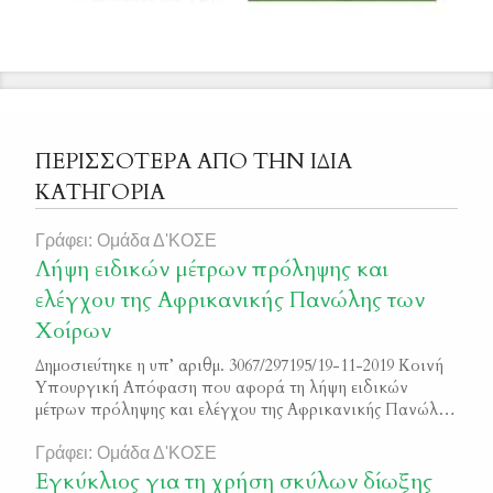
ΠΕΡΙΣΣΟΤΕΡΑ ΑΠΟ ΤΗΝ ΙΔΙΑ
ΚΑΤΗΓΟΡΙΑ
Γράφει: Ομάδα Δ'ΚΟΣΕ
Λήψη ειδικών μέτρων πρόληψης και
ελέγχου της Αφρικανικής Πανώλης των
Χοίρων
Δημοσιεύτηκε η υπ’ αριθμ. 3067/297195/19-11-2019 Κοινή
Υπουργική Απόφαση που αφορά τη λήψη ειδικών
μέτρων πρόληψης και ελέγχου της Αφρικανικής Πανώλης
των Χοίρων στις Περιφερειακές Ενότητες Ξάνθης και
Δράμας ΦΕΚ_4270_Β_2019
Γράφει: Ομάδα Δ'ΚΟΣΕ
Εγκύκλιος για τη χρήση σκύλων δίωξης