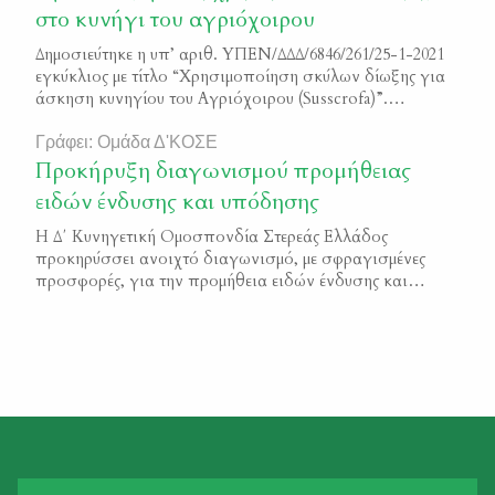
στο κυνήγι του αγριόχοιρου
Δημοσιεύτηκε η υπ’ αριθ. ΥΠΕΝ/ΔΔΔ/6846/261/25-1-2021
εγκύκλιος με τίτλο “Χρησιμοποίηση σκύλων δίωξης για
άσκηση κυνηγίου του Αγριόχοιρου (Susscrofa)”.
Χρησιμοποίηση σκύλων δίωξης για άσκηση κυνηγίου
του Αγριόχοιρου (Susscrofa)
Γράφει: Ομάδα Δ'ΚΟΣΕ
Προκήρυξη διαγωνισμού προμήθειας
ειδών ένδυσης και υπόδησης
Η Δ΄ Κυνηγετική Ομοσπονδία Στερεάς Ελλάδος
προκηρύσσει ανοιχτό διαγωνισμό, με σφραγισμένες
προσφορές, για την προμήθεια ειδών ένδυσης και
υπόδησης για την κάλυψη των αναγκών 70 Ιδιωτικών
Φυλάκων Θήρας της Κυνηγετικής Ομοσπονδίας Στερεάς
Ελλάδας. Κριτήριο αξιολόγησης ορίζεται η συμφερότερη
προσφορά λαμβανομένης υπόψη και της ποιότητας των
ενδυμάτων – υποδημάτων. Όσοι επιθυμούν να
συμμετάσχουν στον διαγωνισμό μπορούν […]