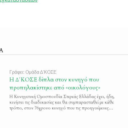
Α
Γράφει: Ομάδα Δ'ΚΟΣΕ
H Δ΄ΚΟΣΕ δίπλα στον κυνηγό που
προπηλακίστηκε από «οικολόγους»
H Κυνηγετική Ομοσπονδία Στερεάς Ελλάδας έχει, ήδη,
κινήσει τις διαδικασίες και θα συμπαρασταθεί με κάθε
τρόπο, στον 76χρονο κυνηγό που τις προηγούμενες
ημέρες δέχθηκε επίθεση και προπηλακισμούς από
ζευγάρι «οικολόγων», σε αγροτική περιοχή της Ιστιαίας.
Ύστερα από συνεννόηση με τον Κυνηγετικό Σύλλογος