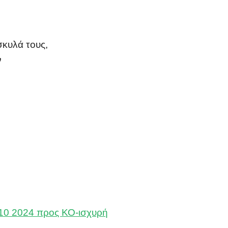
σκυλά τους,
ν
 10 2024 προς ΚΟ-ισχυρή