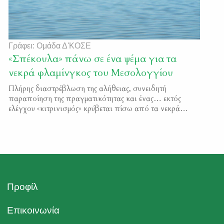
Γράφει: Ομάδα Δ'ΚΟΣΕ
«Σπέκουλα» πάνω σε ένα ψέμα για τα
νεκρά φλαμίνγκος του Μεσολογγίου
Πλήρης διαστρέβλωση της αλήθειας, συνειδητή
παραποίηση της πραγματικότητας και ένας… εκτός
ελέγχου «κιτρινισμός» κρύβεται πίσω από τα νεκρά
φλαμίνγκος στις Αλυκές του Μεσολογγίου, που έγινε
προσπάθεια να παρουσιασθούν ως δήθεν
πυροβολημένα από λαθροθήρες. Όλες οι κτηνιατρικές
αυτοψίες που έγιναν, τόσο στις περισυλλεγμένες σορούς
των δύο νεκρών πουλιών, όσο και στο τραυματισμένο
που νοσηλεύεται στο κέντρο […]
Προφίλ
Επικοινωνία