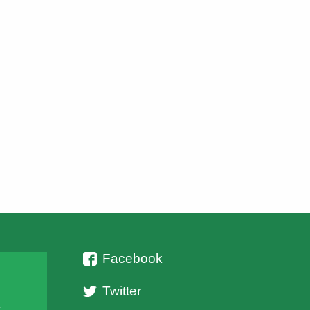
Ιστιαίας (μέλος του οποίου είναι ο κυνηγός – θύμα της
επίθεσης), οι δύο […]
Facebook
Twitter
ι