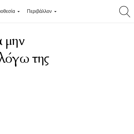
toggl
οθεσία
Περιβάλλον
searc
α μην
 λόγω της