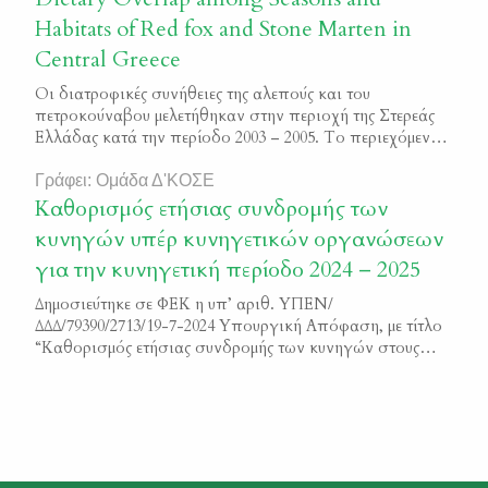
Habitats of Red fox and Stone Marten in
Central Greece
Οι διατροφικές συνήθειες της αλεπούς και του
πετροκούναβου μελετήθηκαν στην περιοχή της Στερεάς
Ελλάδας κατά την περίοδο 2003 – 2005. Το περιεχόμενο
των στομαχιών από 219 αλεπούδες και 106
πετροκούναβα χαρακτηρίστηκε βάση της προέλευσής
Γράφει: Ομάδα Δ'ΚΟΣΕ
του, σε έξι διακριτές κατηγορίες (θηλαστικά, πουλιά,
Καθορισμός ετήσιας συνδρομής των
φυτά, αρθρόποδα, ερπετά- αμφίβια και άλλα). Τα
κυνηγών υπέρ κυνηγετικών οργανώσεων
δείγματα συλλέχθηκαν από διάφορες περιοχές όπου
για την κυνηγετική περίοδο 2024 – 2025
ασκείται […]
Δημοσιεύτηκε σε ΦΕΚ η υπ’ αριθ. ΥΠΕΝ/
ΔΔΔ/79390/2713/19-7-2024 Υπουργική Απόφαση, με τίτλο
“Καθορισμός ετήσιας συνδρομής των κυνηγών στους
αναγνωρισμένους από το Υπουργείο Περιβάλλοντος και
Ενέργειας, Κυνηγετικούς Συλλόγους για την κυνηγετική
περίοδο 2024-2025” Μπορείτε να διαβάσετε το κείμενο
της απόφαση εδώ ΦΕΚ 4304/Β/2024