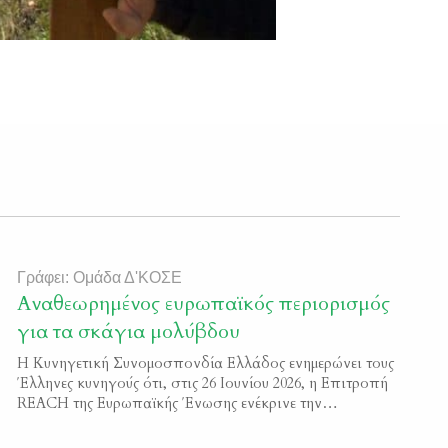
Γράφει: Ομάδα Δ'ΚΟΣΕ
Αναθεωρημένος ευρωπαϊκός περιορισμός
για τα σκάγια μολύβδου
Η Κυνηγετική Συνομοσπονδία Ελλάδος ενημερώνει τους
Έλληνες κυνηγούς ότι, στις 26 Ιουνίου 2026, η Επιτροπή
REACH της Ευρωπαϊκής Ένωσης ενέκρινε την
αναθεωρημένη πρόταση της Ευρωπαϊκής Επιτροπής για
τον περιορισμό της χρήσης σκαγιών μολύβδου. Η