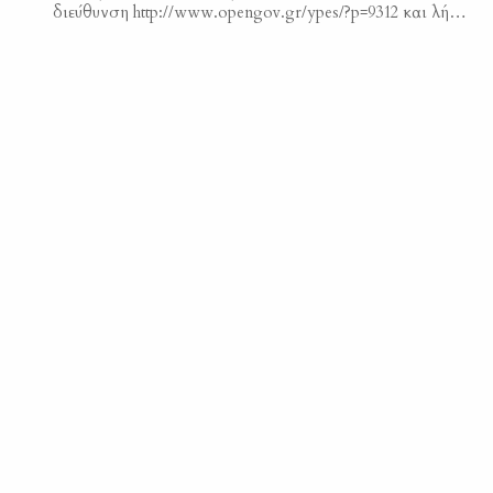
διεύθυνση http://www.opengov.gr/ypes/?p=9312 και λήγει
στις 16/09/2024. Μπορούν να συμμετέχουν όλοι οι
πολίτες και φυσικά οι κυνηγοί. ΔΙΑΒΟΥΛΕΥΣΗ –
ΝΟΜΟΣ ΑΡΓΟΣ Η Κυνηγετική Συνομοσπονδία
Ελλάδος εκτιμά ότι οι εισαγόμενες από το Υπουργείο
Εσωτερικών αλλαγές και τροποποιήσεις στον νόμο
4830/2021 για τα ζώα συντροφιάς, κινούνται σε θετική
κατεύθυνση και δημιουργούν […]