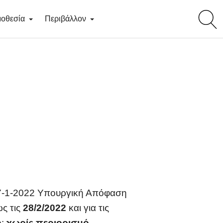
toggl
οθεσία
Περιβάλλον
searc
/17-1-2022 Υπουργική Απόφαση
ς τις
28/2/2022
και για τις
ο:
χωρίς περιορισμό
.