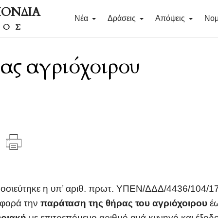
ΠΟΝΔΙΑ
Νέα
Δράσεις
Απόψεις
Νομ
ΔΟΣ
ας αγριόχοιρου
μοσιεύτηκε η υπ’ αριθ. πρωτ. ΥΠΕΝ/ΔΔΔ/4436/104
αφορά την
παράταση της θήρας του αγριόχοιρου
έω
υριακή
με επιτρεπόμενο αριθμό ανά κυνηγό και έξοδ