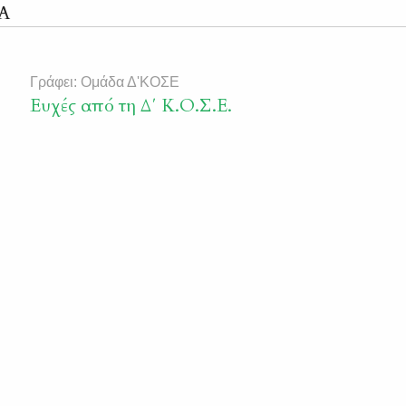
Α
Γράφει: Ομάδα Δ'ΚΟΣΕ
Ευχές από τη Δ΄ Κ.Ο.Σ.Ε.