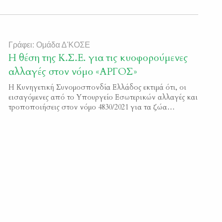
Γράφει: Ομάδα Δ'ΚΟΣΕ
Η θέση της Κ.Σ.Ε. για τις κυοφορούμενες
αλλαγές στον νόμο «ΑΡΓΟΣ»
Η Κυνηγετική Συνομοσπονδία Ελλάδος εκτιμά ότι, οι
εισαγόμενες από το Υπουργείο Εσωτερικών αλλαγές και
τροποποιήσεις στον νόμο 4830/2021 για τα ζώα
συντροφιάς, κινούνται σε θετική κατεύθυνση και
δημιουργούν τις προϋποθέσεις για περαιτέρω
βελτιώσεις, μέχρι την ολοκλήρωση της διαβούλευσης
που έχει ήδη αρχίσει. Στο διάστημα των τριών χρόνων
που μεσολάβησε από τότε που ψηφίστηκε ο νόμος, […]