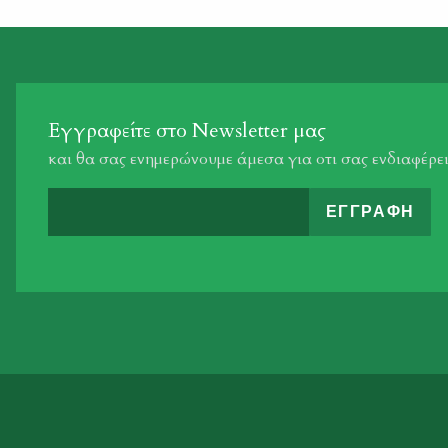
Σύλλογο Ιτέας, τον Κυνηγετικό Σύλλογο Λαυρίου και
τον Κυνηγετικό Σύλλογο Αχαρνών. Οι υποψήφιοι έχουν
δικαίωμα […]
Εγγραφείτε στο Newsletter μας
και θα σας ενημερώνουμε άμεσα για οτι σας ενδιαφέρε