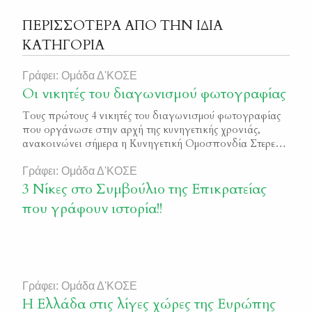
ΠΕΡΙΣΣΟΤΕΡΑ ΑΠΟ ΤΗΝ ΙΔΙΑ
ΚΑΤΗΓΟΡΙΑ
Γράφει: Ομάδα Δ'ΚΟΣΕ
Οι νικητές του διαγωνισμού φωτογραφίας
Τους πρώτους 4 νικητές του διαγωνισμού φωτογραφίας
που οργάνωσε στην αρχή της κυνηγετικής χρονιάς,
ανακοινώνει σήμερα η Κυνηγετική Ομοσπονδία Στερεάς
Ελλάδας. Για την Δ΄ Κ.Ο.Σ.Ε. αποτέλεσε μία ευχάριστη
έκπληξη τόσο η ανταπόκριση που υπήρξε σε αυτήν την
Γράφει: Ομάδα Δ'ΚΟΣΕ
πρώτη της προσπάθεια, όσο και το επίπεδο
3 Νίκες στο Συμβούλιο της Επικρατείας
καλαισθησίας των κυνηγών που έλαβαν μέρος στον
που γράφουν ιστορία!!
διαγωνισμό. Όλοι, σχεδόν, οι […]
Γράφει: Ομάδα Δ'ΚΟΣΕ
Η Ελλάδα στις λίγες χώρες της Ευρώπης