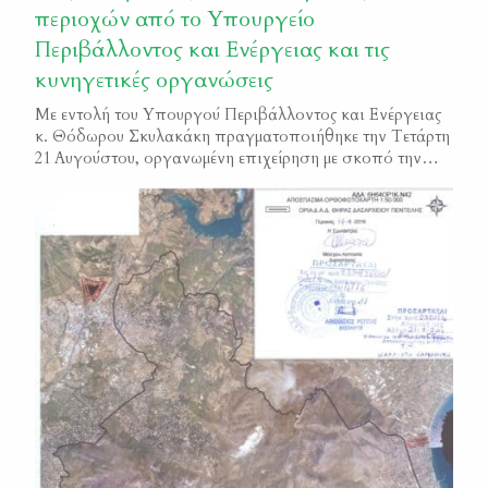
περιοχών από το Υπουργείο
Περιβάλλοντος και Ενέργειας και τις
κυνηγετικές οργανώσεις
Με εντολή του Υπουργού Περιβάλλοντος και Ενέργειας
κ. Θόδωρου Σκυλακάκη πραγματοποιήθηκε την Τετάρτη
21 Αυγούστου, οργανωμένη επιχείρηση με σκοπό την
παροχή ικανών ποσοτήτων τροφής στα πουλιά και τα
θηλαστικά πυρόπληκτων περιοχών της βορειανατολικής
Αττικής. Την επιχείρηση συνέδραμαν η Κυνηγετική
Συνομοσπονδία Ελλάδος, η Κυνηγετική Ομοσπονδία
Στερεάς Ελλάδας, καθώς και κυνηγετικοί σύλλογοι της
Αττικής, της Εύβοιας και της Βοιωτίας. Πιο συγκεκριμένα,
στη δράση […]