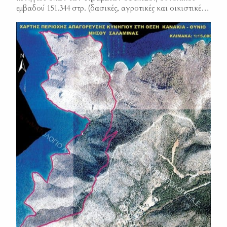
εμβαδού 151.344 στρ. (δασικές, αγροτικές και οικιστικές)
στις κτηματικές περιφέρειες των Δήμων Διονύσου,
Μαραθώνα, Κηφισιάς, Πεντέλης, Ραφήνας – Πικερμίου &
Παλλήνης. Φ.Ε.Κ. 2390/Β/2016