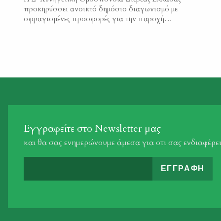
προκηρύσσει ανοικτό δημόσιο διαγωνισμό με
σφραγισμένες προσφορές για την παροχή
ασφαλιστικής κάλυψης νομικής προστασίας των
κυνηγών που εκδίδουν άδεια θήρας μέσω των
κυνηγετικών συλλόγων της περιφέρειας δικαιοδοσίας
της Δ΄ Κυνηγετικής Ομοσπονδίας Στερεάς Ελλάδας. Οι
ενδιαφερόμενοι μπορούν να καταθέτουν τις προσφορές
τους μέχρι και την 9η Ιουλίου 2026 ημέρα Πέμπτη […]
Εγγραφείτε στο Newsletter μας
και θα σας ενημερώνουμε άμεσα για οτι σας ενδιαφέρε