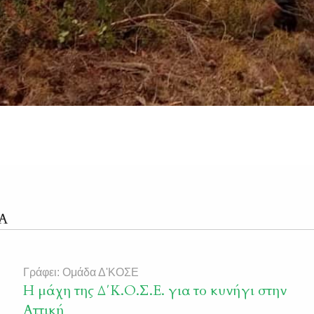
Α
Γράφει: Ομάδα Δ'ΚΟΣΕ
Η μάχη της Δ΄Κ.Ο.Σ.Ε. για το κυνήγι στην
Αττική