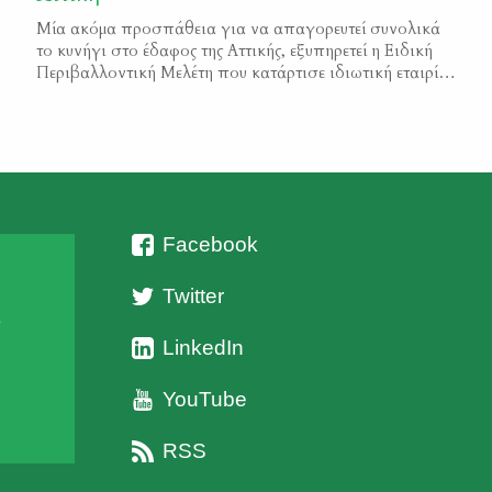
Μία ακόμα προσπάθεια για να απαγορευτεί συνολικά
το κυνήγι στο έδαφος της Αττικής, εξυπηρετεί η Ειδική
Περιβαλλοντική Μελέτη που κατάρτισε ιδιωτική εταιρία,
για τις προστατευόμενες περιοχές στην Περιφερειακή
Ενότητα Αττικής. Αναπτύσσοντας μία προκλητική
μονομέρεια που ελάχιστα έχει να κάνει με την επιστήμη,
η «ανάδοχος» εταιρία προτείνει τεράστιες εδαφικές
απαγορεύσεις κυνηγίου στη Λαυρεωτική και στα Κύθηρα
[…]
Facebook
Twitter
ι
LinkedIn
YouTube
RSS