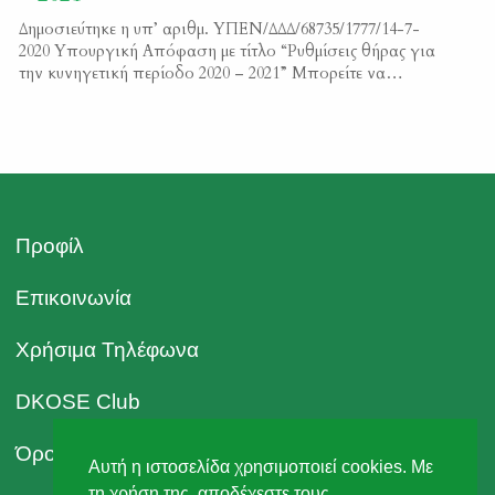
Δημοσιεύτηκε η υπ’ αριθμ. ΥΠΕΝ/ΔΔΔ/68735/1777/14-7-
2020 Υπουργική Απόφαση με τίτλο “Ρυθμίσεις θήρας για
την κυνηγετική περίοδο 2020 – 2021” Μπορείτε να
διαβάσετε το κείμενο της απόφασης εδώ ΦΕΚ
3053/B/2020
Προφίλ
Επικοινωνία
Χρήσιμα Τηλέφωνα
DKOSE Club
Όροι Χρήσης
Αυτή η ιστοσελίδα χρησιμοποιεί cookies. Με
τη χρήση της, αποδέχεστε τους