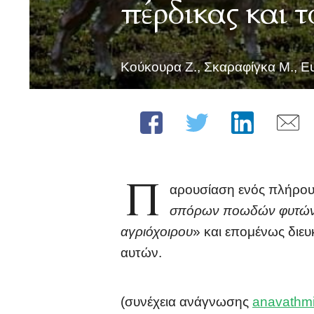
πέρδικας και 
Κούκουρα Ζ., Σκαραφίγκα Μ., Ε
Π
αρουσίαση ενός πλήρου
σπόρων ποωδών φυτών, μ
αγριόχοιρου
» και επομένως διε
αυτών.
(συνέχεια ανάγνωσης
anavathmi