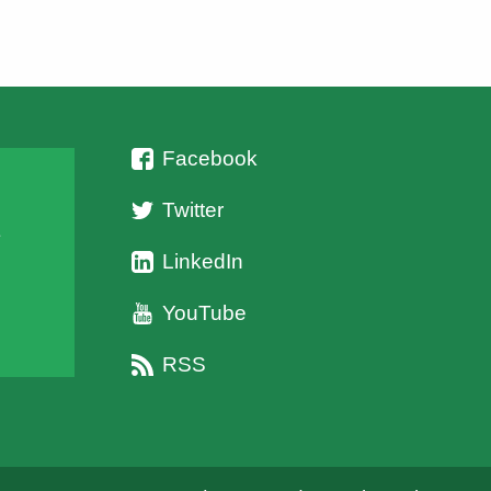
των στομαχιών από 219 αλεπούδες και 106
πετροκούναβα χαρακτηρίστηκε βάση της προέλευσής
του, σε έξι διακριτές κατηγορίες (θηλαστικά, πουλιά,
φυτά, αρθρόποδα, ερπετά- αμφίβια και άλλα). Τα
δείγματα συλλέχθηκαν από διάφορες περιοχές όπου
ασκείται […]
Facebook
Twitter
ι
LinkedIn
YouTube
RSS