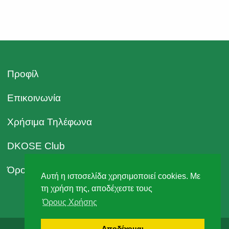
της συνήθειες στην Ελλάδα και σε άλλα μεσογειακά
τοπία. Μελετήσαμε την ποικιλότητα της διατροφής της
κόκκινης αλεπούς αναλύοντας το περιεχόμενο 219
στομαχιών προερχόμενα από τη Στερεά Ελλάδα την
περίοδο 2003 – 2005. Χρησιμοποιήσαμε την κανονική
[…]
Προφίλ
Επικοινωνία
Χρήσιμα Τηλέφωνα
DKOSE Club
Όροι Χρήσης
Αυτή η ιστοσελίδα χρησιμοποιεί cookies. Με
τη χρήση της, αποδέχεστε τους
Όρους Χρήσης
Αποδέχομαι