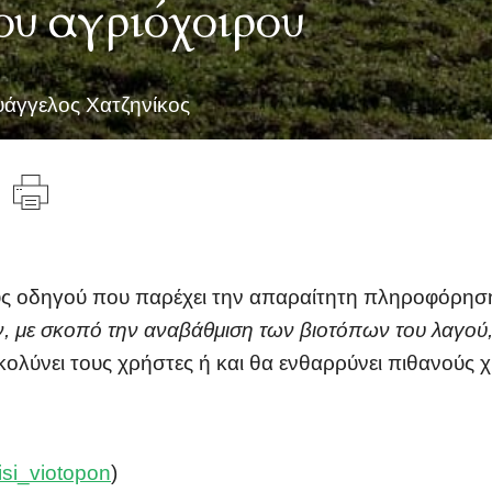
του αγριόχοιρου
υάγγελος Χατζηνίκος
ς οδηγού που παρέχει την απαραίτητη πληροφόρηση 
ε σκοπό την αναβάθμιση των βιοτόπων του λαγού, τ
υκολύνει τους χρήστες ή και θα ενθαρρύνει πιθανού
si_viotopon
)