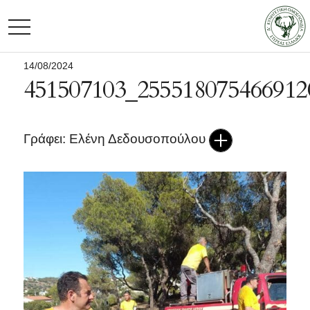
TOGGLE NAVIGATION
14/08/2024
451507103_255518075466912
Γράφει: Ελένη Δεδουσοπούλου