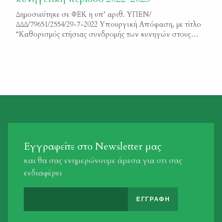
Δημοσιεύτηκε σε ΦΕΚ η υπ’ αριθ. ΥΠΕΝ/
ΔΔΔ/79651/2554/29-7-2022 Υπουργική Απόφαση, με τίτλο
“Καθορισμός ετήσιας συνδρομής των κυνηγών στους
αναγνωρισμένους από το Υπουργείο Περιβάλλοντος και
Ενέργειας, Κυνηγετικούς Συλλόγους” Μπορείτε να
διαβάσετε το κείμενο της απόφαση εδώ ΦΕΚ 4130/Β/2022
Εγγραφείτε στο Newsletter μας
και θα σας ενημερώνουμε άμεσα για οτι σας
ενδιαφέρει