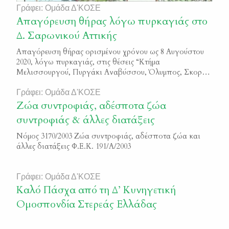
Γράφει: Ομάδα Δ'ΚΟΣΕ
Απαγόρευση θήρας λόγω πυρκαγιάς στο
Δ. Σαρωνικού Αττικής
Απαγόρευση θήρας ορισμένου χρόνου ως 8 Αυγούστου
2020, λόγω πυρκαγιάς, στις θέσεις “Κτήμα
Μελισσουργού, Πυργάκι Αναβύσσου, Όλυμπος, Σκορδί,
Σαρωνίδα” του Δήμου Σαρωνικού Αττικής
ΑΔΑ 7ΖΑΠΟΡ1Κ-ΘΙ3
Γράφει: Ομάδα Δ'ΚΟΣΕ
Ζώα συντροφιάς, αδέσποτα ζώα
συντροφιάς & άλλες διατάξεις
Νόμος 3170/2003 Ζώα συντροφιάς, αδέσποτα ζώα και
άλλες διατάξεις Φ.Ε.Κ. 191/Α/2003
Γράφει: Ομάδα Δ'ΚΟΣΕ
Καλό Πάσχα από τη Δ’ Κυνηγετική
Ομοσπονδία Στερεάς Ελλάδας