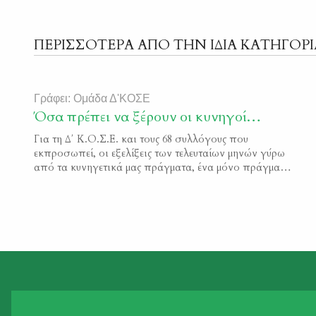
ΠΕΡΙΣΣΟΤΕΡΑ ΑΠΟ ΤΗΝ ΙΔΙΑ ΚΑΤΗΓΟΡΙ
Γράφει: Ομάδα Δ'ΚΟΣΕ
Όσα πρέπει να ξέρουν οι κυνηγοί…
Για τη Δ΄ Κ.Ο.Σ.Ε. και τους 68 συλλόγους που
εκπροσωπεί, οι εξελίξεις των τελευταίων μηνών γύρω
από τα κυνηγετικά μας πράγματα, ένα μόνο πράγμα
επιβεβαιώνουν: Ότι η πανδημία αξιοποιήθηκε και
αξιοποιείται από έναν κύκλο κυβερνητικών στελεχών,
που έχουν τη δυνατότητα να επηρεάζουν και τον
Πρωθυπουργό, ώστε να εφαρμοστεί μία ιδεοληπτική και
αντικυνηγετική ατζέντα. Μετά την […]