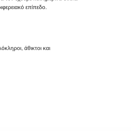
ριφερειακό επίπεδο.
όκληροι, άθικτοι και