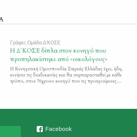
Α
Γράφει: Ομάδα Δ'ΚΟΣΕ
H Δ΄ΚΟΣΕ δίπλα στον κυνηγό που
προπηλακίστηκε από «οικολόγους»
H Κυνηγετική Ομοσπονδία Στερεάς Ελλάδας έχει, ήδη,
κινήσει τις διαδικασίες και θα συμπαρασταθεί με κάθε
τρόπο, στον 76χρονο κυνηγό που τις προηγούμενες
ημέρες δέχθηκε επίθεση και προπηλακισμούς από
ζευγάρι «οικολόγων», σε αγροτική περιοχή της Ιστιαίας.
Ύστερα από συνεννόηση με τον Κυνηγετικό Σύλλογος
Ιστιαίας (μέλος του οποίου είναι ο κυνηγός – θύμα της
επίθεσης), οι δύο […]
Facebook