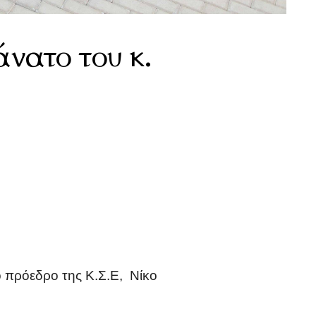
άνατο του κ.
 πρόεδρο της Κ.Σ.Ε, Νίκο