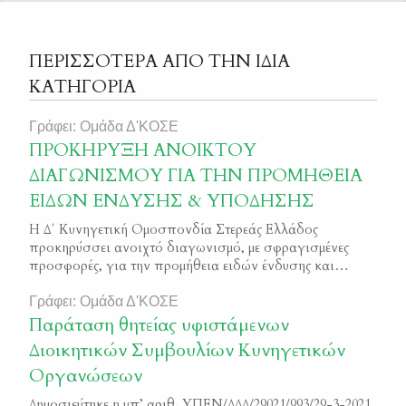
ΠΕΡΙΣΣΟΤΕΡΑ ΑΠΟ ΤΗΝ ΙΔΙΑ
ΚΑΤΗΓΟΡΙΑ
Γράφει: Ομάδα Δ'ΚΟΣΕ
ΠΡΟΚΗΡΥΞΗ ΑΝΟΙΚΤΟΥ
ΔΙΑΓΩΝΙΣΜΟΥ ΓΙΑ ΤΗΝ ΠΡΟΜΗΘΕΙΑ
ΕΙΔΩΝ ΕΝΔΥΣΗΣ & ΥΠΟΔΗΣΗΣ
Η Δ΄ Κυνηγετική Ομοσπονδία Στερεάς Ελλάδος
προκηρύσσει ανοιχτό διαγωνισμό, με σφραγισμένες
προσφορές, για την προμήθεια ειδών ένδυσης και
υπόδησης για την κάλυψη των αναγκών 70 Ιδιωτικών
Φυλάκων Θήρας της Κυνηγετικής Ομοσπονδίας Στερεάς
Γράφει: Ομάδα Δ'ΚΟΣΕ
Ελλάδας. Κριτήριο αξιολόγησης ορίζεται η συμφερότερη
Παράταση θητείας υφιστάμενων
προσφορά λαμβανομένης υπόψη και της ποιότητας των
Διοικητικών Συμβουλίων Κυνηγετικών
ενδυμάτων – υποδημάτων. Όσοι επιθυμούν να
Οργανώσεων
συμμετάσχουν στον διαγωνισμό μπορούν […]
Δημοσιεύτηκε η υπ’ αριθ. ΥΠΕΝ/ΔΔΔ/29021/993/29-3-2021