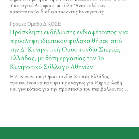
Υπουργική Απόφαση με τίτλο “Αναστολή των
καταστατικών διαδικασιών στις Κυνηγετικές
Οργανώσεις (Γενικών Συνελεύσεων και εκλογικών
διαδικασιών) – Παράταση θητείας υφιστάμενων
Γράφει: Ομάδα Δ'ΚΟΣΕ
Διοικητικών Συμβουλίων”. Μπορείτε να διαβάσετε την εν
Πρόσκληση εκδήλωσης ενδιαφέροντος για
λόγω απόφαση εδώ ΦΕΚ 1314/Β/2021
πρόσληψη ιδιωτικού φύλακα θήρας από
την Δ΄ Κυνηγετική Ομοσπονδία Στερεάς
Ελλάδας, με θέση εργασίας τον 1ο
Κυνηγετικό Σύλλογο Αθηνών
Η Δ΄ Κυνηγετική Ομοσπονδία Στερεάς Ελλάδας
προκειμένου να καλύψει τις ανάγκες για Θηροφύλαξη
και γενικότερα για την προστασία του περιβάλλοντος
θα προχωρήσει στην πρόσληψη ενός (1) νέου ιδιωτικού
φύλακα θήρας. Η θέση εργασίας αφορά τον 1ο
Κυνηγετικό Σύλλογο Αθηνών. Οι υποψήφιοι μπορούν
να υποβάλουν τις αιτήσεις συμμετοχής τους στο
διαγωνισμό μαζί με τα απαιτούμενα δικαιολογητικά,
[…]