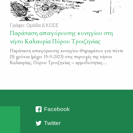
Γράφει: Ομάδα Δ'ΚΟΣΕ
Παράταση απαγόρευσης κυνηγίου στη
νήσο Καλαυρία Πόρου Τροιζηνίας
Παράταση απαγόρευσης κυνηγίου Θηραμάτων για πέντε
(5) χρόνια (μέχρι 15-9-2023) στις περιοχές της νήσου
Καλαυρίας, Πόρου Τροιζηνίας – αρμοδιότητας
Δασαρχείου Πόρου Φ.Ε.Κ. 4802/Β/2018
Facebook
Twitter
ι