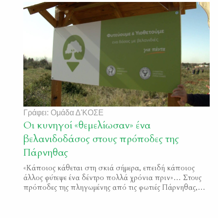
Γράφει: Ομάδα Δ'ΚΟΣΕ
Οι κυνηγοί «θεμελίωσαν» ένα
βελανιδοδάσος στους πρόποδες της
Πάρνηθας
«Κάποιος κάθεται στη σκιά σήμερα, επειδή κάποιος
άλλος φύτεψε ένα δέντρο πολλά χρόνια πριν»… Στους
πρόποδες της πληγωμένης από τις φωτιές Πάρνηθας,
εκατοντάδες κυνηγοί της Αττικής ανταποκρίθηκαν στο
κάλεσμα της Κυνηγετικής Συνομοσπονδίας Ελλάδας και
της Δ΄ Κυνηγετικής Ομοσπονδίας Στερεάς Ελλάδας και