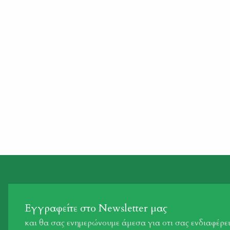
προσήλθαν χθες στην περιοχή της Βαρυμπόμπης, για να
φυτέψουν τα «θεμέλια» ενός νέου δάσους […]
Εγγραφείτε στο Newsletter μας
και θα σας ενημερώνουμε άμεσα για οτι σας ενδιαφέρε