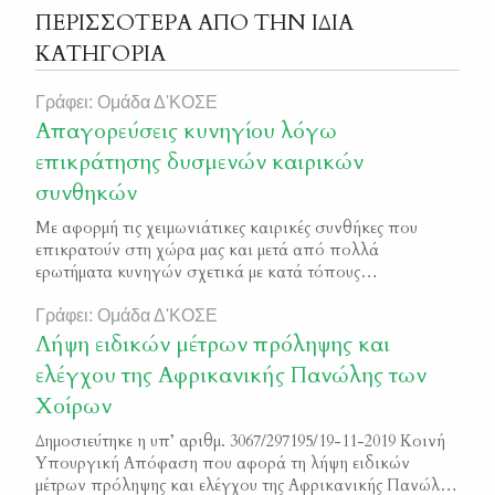
ΠΕΡΙΣΣΟΤΕΡΑ ΑΠΟ ΤΗΝ ΙΔΙΑ
ΚΑΤΗΓΟΡΙΑ
Γράφει: Ομάδα Δ'ΚΟΣΕ
Απαγορεύσεις κυνηγίου λόγω
επικράτησης δυσμενών καιρικών
συνθηκών
Με αφορμή τις χειμωνιάτικες καιρικές συνθήκες που
επικρατούν στη χώρα μας και μετά από πολλά
ερωτήματα κυνηγών σχετικά με κατά τόπους
απαγορεύσεις κυνηγίου, λόγω επικράτησης δυσμενών
καιρικών συνθηκών, ενημερώνουμε τους κυνηγούς
Γράφει: Ομάδα Δ'ΚΟΣΕ
σχετικά με τις νομικές προβλέψεις επί του θέματος: Στο
Λήψη ειδικών μέτρων πρόληψης και
άρθρο 258 του δασικού κώδικα (νδ 86/1969, ν. 177/ 1975),
ελέγχου της Αφρικανικής Πανώλης των
που έχει ισχύ για τα […]
Χοίρων
Δημοσιεύτηκε η υπ’ αριθμ. 3067/297195/19-11-2019 Κοινή
Υπουργική Απόφαση που αφορά τη λήψη ειδικών
μέτρων πρόληψης και ελέγχου της Αφρικανικής Πανώλης