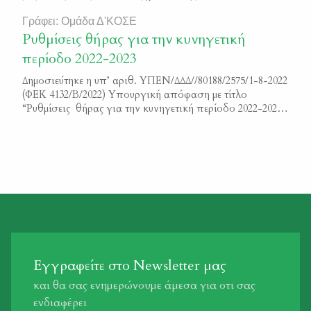
των Χοίρων στις Περιφερειακές Ενότητες Ξάνθης και
Δράμας ΦΕΚ_4270_Β_2019
Γράφει: Ομάδα Δ'ΚΟΣΕ
Ρυθμίσεις θήρας για την κυνηγετική
περίοδο 2022-2023
Δημοσιεύτηκε η υπ’ αριθ. ΥΠΕΝ/ΔΔΔ//80188/2575/1-8-2022
(ΦΕΚ 4132/Β/2022) Υπουργική απόφαση με τίτλο
“Ρυθμίσεις θήρας για την κυνηγετική περίοδο 2022-2023”
Μπορείτε να διαβάσετε το κείμενο της απόφασης εδώ
ΦΕΚ 4132/Β/2022
Εγγραφείτε στο Newsletter μας
και θα σας ενημερώνουμε άμεσα για οτι σας
ενδιαφέρει