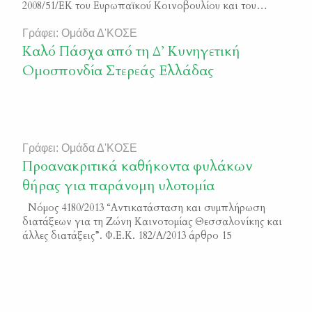
2008/51/ΕΚ του Ευρωπαϊκού Κοινοβουλίου και του
Συμβουλίου της 21ης Μαΐου 2008 «για την τροποποίηση
της Οδηγίας 91/477/ΕΟΚ του Συμβουλίου σχετικά με τον
Γράφει: Ομάδα Δ'ΚΟΣΕ
έλεγχο της απόκτησης και της κατοχής όπλων» και άλλες
Καλό Πάσχα από τη Δ’ Κυνηγετική
διατάξεις Φ.Ε.Κ. 67/Α/2011
Ομοσπονδία Στερεάς Ελλάδας
Γράφει: Ομάδα Δ'ΚΟΣΕ
Προανακριτικά καθήκοντα φυλάκων
θήρας για παράνομη υλοτομία
Νόμος 4180/2013 “Aντικατάσταση και συμπλήρωση
διατάξεων για τη Ζώνη Καινοτομίας Θεσσαλονίκης και
άλλες διατάξεις”. Φ.Ε.Κ. 182/Α/2013 άρθρο 15