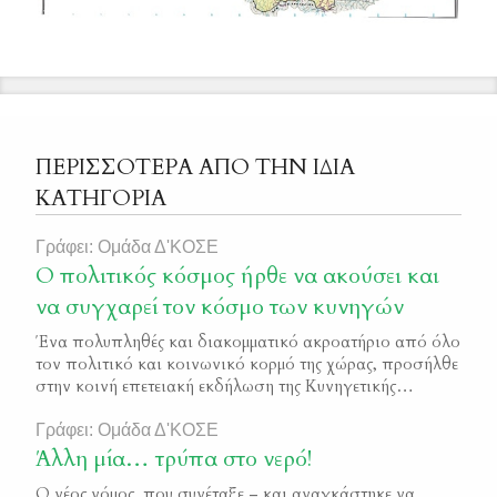
ΠΕΡΙΣΣΟΤΕΡΑ ΑΠΟ ΤΗΝ ΙΔΙΑ
ΚΑΤΗΓΟΡΙΑ
Γράφει: Ομάδα Δ'ΚΟΣΕ
Ο πολιτικός κόσμος ήρθε να ακούσει και
να συγχαρεί τον κόσμο των κυνηγών
Ένα πολυπληθές και διακομματικό ακροατήριο από όλο
τον πολιτικό και κοινωνικό κορμό της χώρας, προσήλθε
στην κοινή επετειακή εκδήλωση της Κυνηγετικής
Συνομοσπονδίας Ελλάδας και της Δ΄ ΚΟΣΕ, που έγινε
σε κεντρικό ξενοδοχείο της Αθήνας, επ’ ευκαιρία του
Γράφει: Ομάδα Δ'ΚΟΣΕ
νέου χρόνου. Υπουργοί και κυβερνητικά στελέχη,
Άλλη μία… τρύπα στο νερό!
δεκάδες βουλευτές, εκπρόσωποι κομμάτων και της
Ο νέος νόμος που συνέταξε – και αναγκάστηκε να