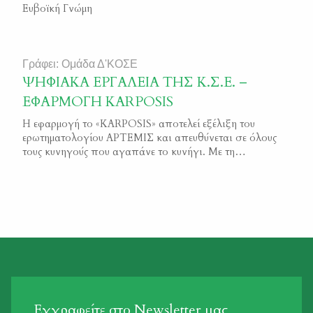
Ευβοϊκή Γνώμη
Γράφει: Ομάδα Δ'ΚΟΣΕ
ΨΗΦΙΑΚΑ ΕΡΓΑΛΕΙΑ ΤΗΣ Κ.Σ.Ε. –
ΕΦΑΡΜΟΓΗ KARPOSIS
Η εφαρμογή το «KARPOSIS» αποτελεί εξέλιξη του
ερωτηματολογίου ΑΡΤΕΜΙΣ και απευθύνεται σε όλους
τους κυνηγούς που αγαπάνε το κυνήγι. Με τη
συστηματική συμπλήρωσή του παρέχονται σημαντικά
επιστημονικά στοιχεία που δίνουν τη δυνατότητα στις
κυνηγετικές οργανώσεις να υπερασπιστούν την
αγαπημένη μας δραστηριότητα τόσο στην Ελλάδα όσο
και στην Ευρώπη. Χωρίς τα δεδομένα της ΚΑΡΠΩΣΗΣ
δεν μπορούμε […]
Εγγραφείτε στο Newsletter μας