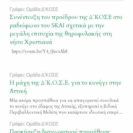
Γράφει: Ομάδα Δ'ΚΟΣΕ
Συνέντευξη του προέδρου της Δ΄ΚΟΣΕ στο
ραδιόφωνο του SKAI σχετικά με την
μεγάλη επιτυχία της θηροφυλακής στη
νήσο Χριστιανά
https://youtu.be/Y4_0JucxAh8
Γράφει: Ομάδα Δ'ΚΟΣΕ
Η μάχη της Δ΄Κ.Ο.Σ.Ε. για το κυνήγι στην
Αττική
Μία ακόμα προσπάθεια για να απαγορευτεί συνολικά
το κυνήγι στο έδαφος της Αττικής, εξυπηρετεί η Ειδική
Περιβαλλοντική Μελέτη που κατάρτισε ιδιωτική εταιρία,
για τις προστατευόμενες περιοχές στην Περιφερειακή
Ενότητα Αττικής. Αναπτύσσοντας μία προκλητική
Γράφει: Ομάδα Δ'ΚΟΣΕ
μονομέρεια που ελάχιστα έχει να κάνει με την επιστήμη, η
Προκήρυξη διαγωνισμού προμήθειας