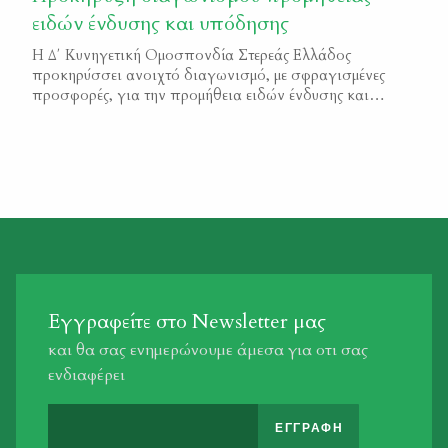
«ανάδοχος» εταιρία προτείνει τεράστιες εδαφικές
ειδών ένδυσης και υπόδησης
απαγορεύσεις κυνηγίου στη Λαυρεωτική και στα Κύθηρα
[…]
Η Δ΄ Κυνηγετική Ομοσπονδία Στερεάς Ελλάδος
προκηρύσσει ανοιχτό διαγωνισμό, με σφραγισμένες
προσφορές, για την προμήθεια ειδών ένδυσης και
υπόδησης για την κάλυψη των αναγκών 70 Ιδιωτικών
Φυλάκων Θήρας της Κυνηγετικής Ομοσπονδίας Στερεάς
Ελλάδας. Κριτήριο αξιολόγησης ορίζεται η συμφερότερη
προσφορά λαμβανομένης υπόψη και της ποιότητας των
ενδυμάτων – υποδημάτων. Όσοι επιθυμούν να
συμμετάσχουν στον διαγωνισμό μπορούν […]
Εγγραφείτε στο Newsletter μας
και θα σας ενημερώνουμε άμεσα για οτι σας
ενδιαφέρει