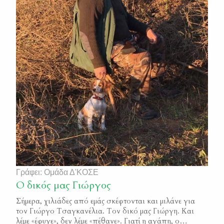
Γράφει: Ομάδα Δ'ΚΟΣΕ
Ο δικός μας Γιώργος
Σήμερα, χιλιάδες από εμάς σκέφτονται και μιλάνε για
τον Γιώργο Τσαγκανέλια. Τον δικό μας Γιώργη. Και
λέμε «έφυγε», δεν λέμε «πέθανε». Γιατί η αγάπη, ο