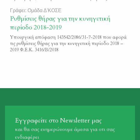
σεβασμός και η μνήμη δεν πεθαίνουν… Υπάρχουν στη
ζωή κάποιες απώλειες, που δεν συνηθίζονται ποτέ. Μία
Γράφει: Ομάδα Δ'ΚΟΣΕ
τέτοια είναι και αυτή του Γιώργου Τσαγκανέλια, για τον
Ρυθμίσεις θήρας για την κυνηγετική
κόσμο των κυνηγών. Σε αυτούς […]
περίοδο 2018-2019
Υπουργική απόφαση 143542/2086/31-7-2018 που αφορά
τις ρυθμίσεις θήρας για την κυνηγετική περίοδο 2018 –
2019 Φ.Ε.Κ. 3416/Β/2018
Εγγραφείτε στο Newsletter μας
και θα σας ενημερώνουμε άμεσα για οτι σας
ενδιαφέρει