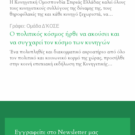
Η Κυνηγετική Ομοσπονδία Στερεάς Ελλάδας καλεί όλους
τους κυνηγετικούς συλλόγους της δύναμης της, τους
θηροφύλακές της και κάθε κυνηγό ξεχωριστά, να
συνεχίσουν να συνδράμουν με όλους τους τρόπους στην
προσπάθεια για την αντιμετώπιση των δασικών
Γράφει: Ομάδα Δ'ΚΟΣΕ
πυρκαγιών που «τρώνε» την Αττική. Επίσης, θέλει να
Ο πολιτικός κόσμος ήρθε να ακούσει και
συγχαρεί και να εκφράσει την ευγνωμοσύνη της προς
να συγχαρεί τον κόσμο των κυνηγών
όλους εκείνους τους εθελοντές […]
Ένα πολυπληθές και διακομματικό ακροατήριο από όλο
τον πολιτικό και κοινωνικό κορμό της χώρας, προσήλθε
στην κοινή επετειακή εκδήλωση της Κυνηγετικής
Συνομοσπονδίας Ελλάδας και της Δ΄ ΚΟΣΕ, που έγινε
σε κεντρικό ξενοδοχείο της Αθήνας, επ’ ευκαιρία του
νέου χρόνου. Υπουργοί και κυβερνητικά στελέχη,
δεκάδες βουλευτές, εκπρόσωποι κομμάτων και της
τοπικής Αυτοδιοίκησης προσήλθαν στην εκδήλωση,
αναγνωρίζοντας […]
Εγγραφείτε στο Newsletter μας