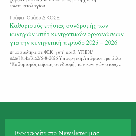
ερωτηματολογίου.
Γράφει: Ομάδα Δ'ΚΟΣΕ
Καθορισμός ετήσιας συνδρομής των
κυνηγών υπέρ κυνηγετικών οργανώσεων
για την κυνηγετική περίοδο 2025 – 2026
Δημοσιεύτηκε σε ΦΕΚ η υπ’ αριθ. ΥΠΕΝ/
ΔΔΔ/88145/3152/6-8-2025 Υπουργική Απόφαση, με τίτλο
“Καθορισμός ετήσιας συνδρομής των κυνηγών στους
αναγνωρισμένους από το Υ.Π.ΕΝ. Κυνηγετικούς
Συλλόγους για την κυνηγετική περίοδο 2025-2026”
Μπορείτε να διαβάσετε το κείμενο της απόφαση εδώ
ΦΕΚ 4349/Β/2025
Εγγραφείτε στο Newsletter μας