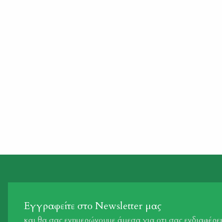
των θηραμάτων στην περιοχή της «Γύρας» και
«Λιμνοθάλασσας» από 1−8−2014 έως 31−7−2019 και στα
όρια που αναφέρονται στην παραπάνω απόφαση.
Φ.Ε.Κ. 1380/Β/2014
Εγγραφείτε στο Newsletter μας
και θα σας ενημερώνουμε άμεσα για οτι σας ενδιαφέρε