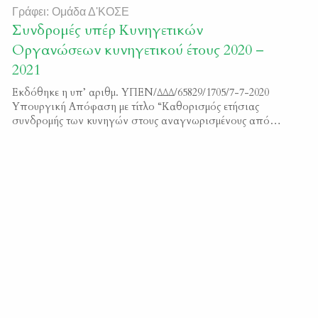
Γράφει: Ομάδα Δ'ΚΟΣΕ
Συνδρομές υπέρ Κυνηγετικών
Οργανώσεων κυνηγετικού έτους 2020 –
2021
Εκδόθηκε η υπ’ αριθμ. ΥΠΕΝ/ΔΔΔ/65829/1705/7-7-2020
Υπουργική Απόφαση με τίτλο “Καθορισμός ετήσιας
συνδρομής των κυνηγών στους αναγνωρισμένους από το
Υπουργείο Περιβάλλοντος και Ενέργειας Κυνηγετικούς
Συλλόγους.” Μπορείτε να διαβάσετε το κείμενο της
απόφασης εδώ ΦΕΚ 3112/Β/2020