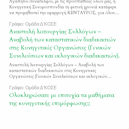
Αγαπητοί συνάδελφοι, με τις προσπάθειες όλων μας, η
Κυνηγετική Συνομοσπονδία τη φετινή χρονιά κατάφερε
να προμηθευτεί την εφαρμογή ΚΕΝΤΑΥΡΟΣ, για όλους
τους Κυνηγούς της Ελλάδας! Οι Κυνηγετικοί Σύλλογοι θα
πρέπει να μοιράσουν δωρεάν στους κυνηγούς μέλη τους
Γράφει: Ομάδα Δ'ΚΟΣΕ
τους μοναδικούς κωδικούς εισόδου στην εφαρμογή κατά
Αναστολή λειτουργίας Συλλόγων –
την έκδοση των αδειών θήρας. Προσοχή: από φέτος και
Αναβολή των καταστατικών διαδικασιών
σύμφωνα με […]
στις Κυνηγετικές Οργανώσεις (Γενικών
Συνελεύσεων και εκλογικών διαδικασιών).
Αναστολή λειτουργίας Συλλόγων – Αναβολή των
καταστατικών διαδικασιών στις Κυνηγετικές
Οργανώσεις (Γενικών Συνελεύσεων και εκλογικών
διαδικασιών). ΕΓΓΡΑΦΟ ΓΙΑ ΓΕΝΙΚΕΣ
Γράφει: Ομάδα Δ'ΚΟΣΕ
Ολοκληρώσατε με επιτυχία τα μαθήματα
της κυνηγετικής επιμόρφωσης;;