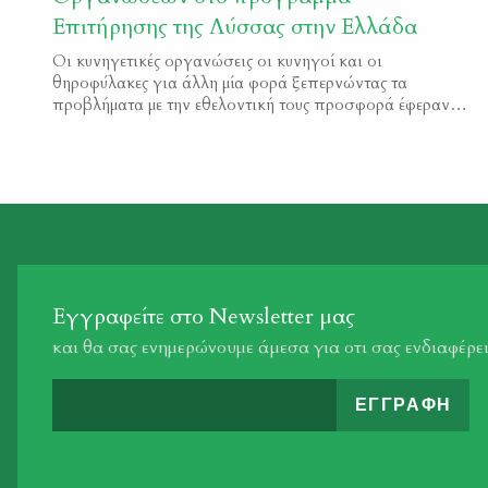
Επιτήρησης της Λύσσας στην Ελλάδα
Οι κυνηγετικές οργανώσεις οι κυνηγοί και οι
θηροφύλακες για άλλη μία φορά ξεπερνώντας τα
προβλήματα με την εθελοντική τους προσφορά έφεραν
εις πέρας την αποστολή που τους εμπιστεύτηκε η
πολιτεία για τη διαφύλαξη της δημόσιας υγείας.
Programma_epitirisis_lyssas
Εγγραφείτε στο Newsletter μας
και θα σας ενημερώνουμε άμεσα για οτι σας ενδιαφέρε