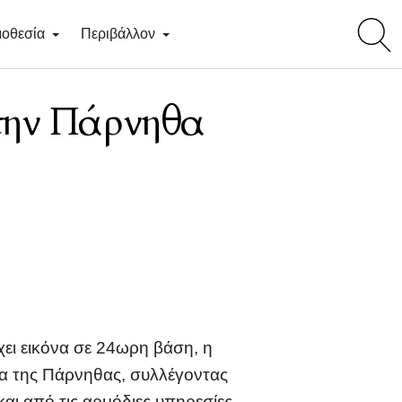
toggl
οθεσία
Περιβάλλον
searc
την Πάρνηθα
ει εικόνα σε 24ωρη βάση, η
δα της Πάρνηθας, συλλέγοντας
αι από τις αρμόδιες υπηρεσίες