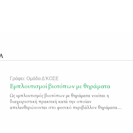
Α
Γράφει: Ομάδα Δ'ΚΟΣΕ
Εμπλουτισμοί βιοτόπων με θηράματα
Ως εμπλουτισμός βιοτόπων με θηράματα νοείται η
διαχειριστική πρακτική κατά την οποίαν
απελευθερώνονται στο φυσικό περιβάλλον θηράματα
(πουλιά ή θηλαστικά) που έχουν αναπαραχθεί σε
εκτροφεία ή έχουν συλληφθεί σε άλλους φυσικούς
βιότοπους. Σε παγκόσμια κλίμακα η απελευθέρωση
θηραμάτων αποτελεί ουσιώδες μέτρο, για τη διατήρηση