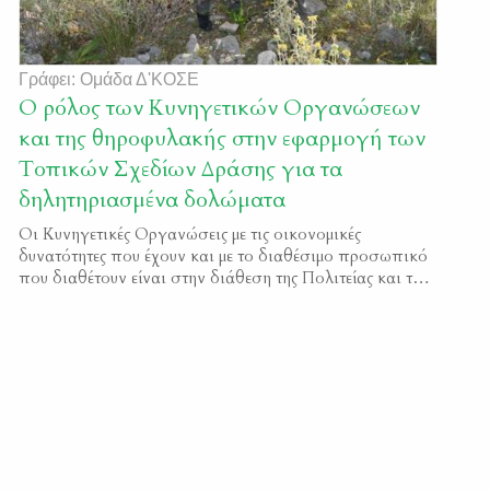
Γράφει: Ομάδα Δ'ΚΟΣΕ
Ο ρόλος των Κυνηγετικών Οργανώσεων
και της θηροφυλακής στην εφαρμογή των
Τοπικών Σχεδίων Δράσης για τα
δηλητηριασμένα δολώματα
Οι Κυνηγετικές Οργανώσεις με τις οικονομικές
δυνατότητες που έχουν και με το διαθέσιμο προσωπικό
που διαθέτουν είναι στην διάθεση της Πολιτείας και των
Υπηρεσιών για συνεργασία και ενέργειες προς τον
κοινό μας στόχο, την εξάλειψη του φαινομένου της
χρήσης δηλητηριασμένων δολωμάτων. “Πολιτισμός είναι
μια κατάσταση αμοιβαίας και αλληλοεξαρτώμενης
“συνεργασίας” μεταξύ ανθρώπων, ζώων, φυτών και
εδαφών […]