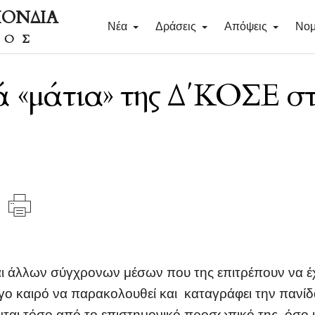
ΠΟΝΔΙΑ
Νέα
Δράσεις
Απόψεις
Νομ
ΔΟΣ
ά «μάτια» της Δ΄ΚΟΣΕ σ
ι άλλων σύγχρονων μέσων που της επιτρέπουν να έχ
γο καιρό να παρακολουθεί και καταγράφει την πανί
νται τόσο από το επιστημονικό προσωπικό της, όσο κ