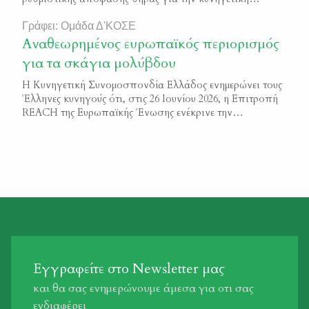
περίοδο 2023-2024” ΦΕΚ 6244/Β/2023
Γράφει: Ομάδα Δ'ΚΟΣΕ
Αναθεωρημένος ευρωπαϊκός περιορισμός
για τα σκάγια μολύβδου
Η Κυνηγετική Συνομοσπονδία Ελλάδος ενημερώνει τους
Έλληνες κυνηγούς ότι, στις 26 Ιουνίου 2026, η Επιτροπή
REACH της Ευρωπαϊκής Ένωσης ενέκρινε την
αναθεωρημένη πρόταση της Ευρωπαϊκής Επιτροπής για
τον περιορισμό της χρήσης σκαγιών μολύβδου. Η
πρόταση εισέρχεται πλέον στο προβλεπόμενο στάδιο
ελέγχου από το Ευρωπαϊκό Κοινοβούλιο και το
Συμβούλιο, πριν από την τελική δημοσίευσή της στην
[…]
Εγγραφείτε στο Newsletter μας
και θα σας ενημερώνουμε άμεσα για οτι σας
ενδιαφέρει